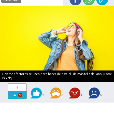
EFEMÉRIDES
Diversos factores se unen para hacer de este el Día más feliz del año. (Foto:
Pexels)
4
3
0
1
0