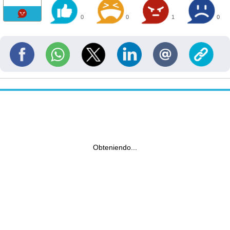
0
0
1
0
Obteniendo...