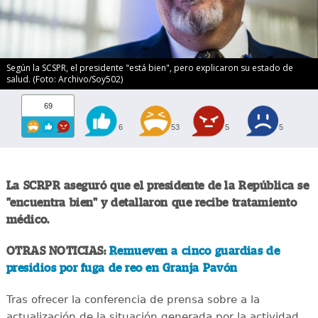
Según la SCSPR, el presidente "está bien", pero explicaron su estado de
salud. (Foto: Archivo/Soy502)
69
6
53
5
5
La SCRPR aseguró que el presidente de la República se
"encuentra bien" y detallaron que recibe tratamiento
médico.
OTRAS NOTICIAS:
Remueven a cinco guardias de
presidios por fuga de reo en Granja Pavón
Tras ofrecer la conferencia de prensa sobre a la
actualización de la situación generada por la actividad