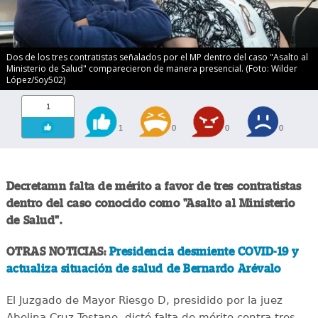
Dos de los tres contratistas señalados por el MP dentro del caso "Asalto al
Ministerio de Salud" comparecieron de manera presencial. (Foto: Wilder
López/Soy502)
1
1
0
0
0
Decretamn falta de mérito a favor de tres contratistas
dentro del caso conocido como "Asalto al Ministerio
de Salud".
OTRAS NOTICIAS:
Presidencia desmiente COVID-19 y
actualiza situación de salud de Bernardo Arévalo
El Juzgado de Mayor Riesgo D, presidido por la juez
Abelina Cruz Tostano, dictó falta de mérito contra tres