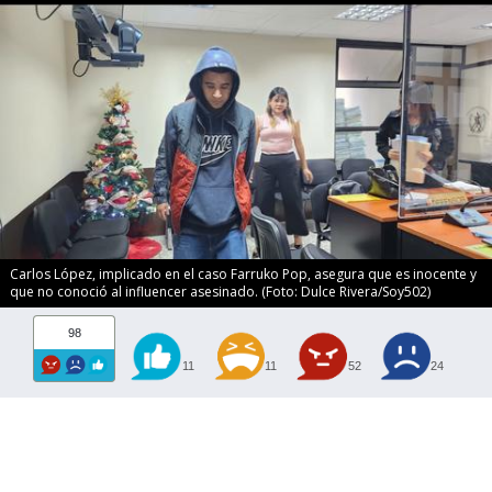
Carlos López, implicado en el caso Farruko Pop, asegura que es inocente y
que no conoció al influencer asesinado. (Foto: Dulce Rivera/Soy502)
98
11
11
52
24