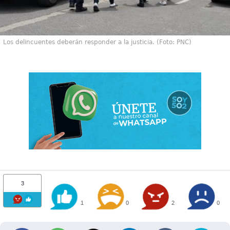
Los delincuentes deberán responder a la justicia. (Foto: PNC)
3
1
0
2
0