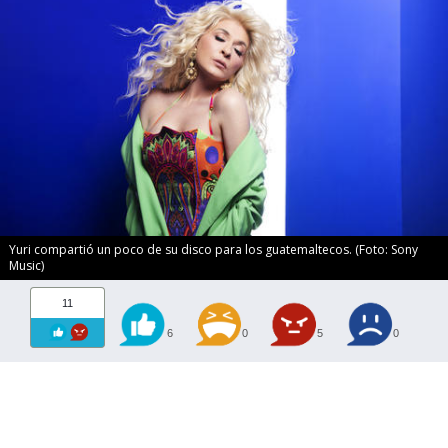
Yuri compartió un poco de su disco para los guatemaltecos. (Foto: Sony
Music)
11
6
0
5
0