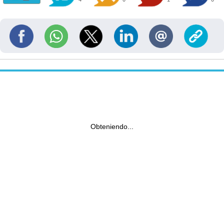
Obteniendo...