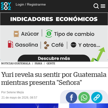
Login
/
Registrarme
NOTICIAS GUATEMALA
/
FAMA
/
GENTE
Yuri revela su sentir por Guatemala
mientras presenta "Señora"
Por Selene Mejía
21 de mayo de 2026, 08:57