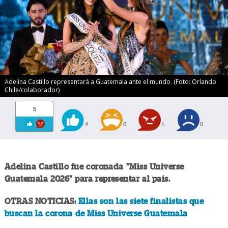
Adelina Castillo representará a Guatemala ante el mundo. (Foto: Orlando
Chile/colaborador)
5
4
0
1
0
Adelina Castillo fue coronada "Miss Universe
Guatemala 2026" para representar al país.
OTRAS NOTICIAS:
Ellas son las siete finalistas que
buscan la corona de Miss Universe Guatemala