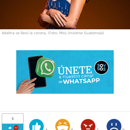
Adelina se llevó la corona. (Foto: Miss Universe Guatemala)
5
4
0
1
0