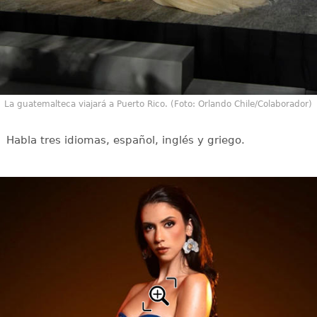
La guatemalteca viajará a Puerto Rico. (Foto: Orlando Chile/Colaborador)
Habla tres idiomas, español, inglés y griego.