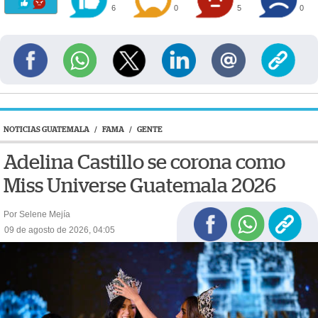
6
0
5
0
NOTICIAS GUATEMALA
/
FAMA
/
GENTE
Adelina Castillo se corona como
Miss Universe Guatemala 2026
Por Selene Mejía
09 de agosto de 2026, 04:05