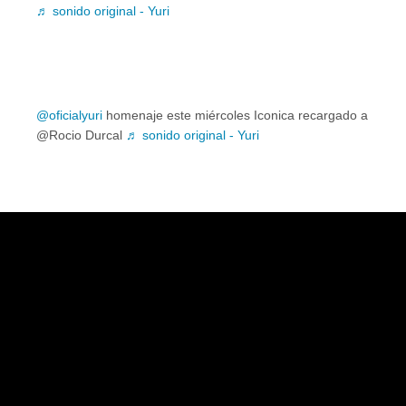
♬ sonido original - Yuri
@oficialyuri
homenaje este miércoles Iconica recargado a
@Rocio Durcal
♬ sonido original - Yuri