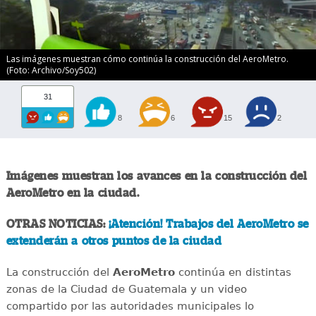
Las imágenes muestran cómo continúa la construcción del AeroMetro.
(Foto: Archivo/Soy502)
31
8
6
15
2
Imágenes muestran los avances en la construcción del
AeroMetro en la ciudad.
OTRAS NOTICIAS:
¡Atención! Trabajos del AeroMetro se
extenderán a otros puntos de la ciudad
La construcción del
AeroMetro
continúa en distintas
zonas de la Ciudad de Guatemala y un video
compartido por las autoridades municipales lo