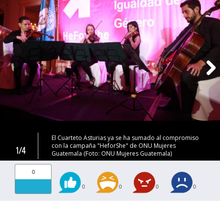
El Cuarteto Asturias ya se ha sumado al compromiso
con la campaña "HeforShe" de ONU Mujeres
1/4
Guatemala (Foto: ONU Mujeres Guatemala)
0
0
0
0
0