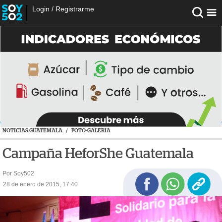
Login
/
Registrarme
NOTICIAS GUATEMALA
/
FOTO-GALERIA
Campaña HeforShe Guatemala
Por Soy502
28 de enero de 2015, 17:40