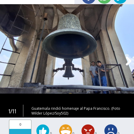
Guatemala rindió homenaje al Papa Francisco. (Foto
1/11
Wilder López/Soy502)
0
0
0
0
0