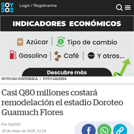
Login
/
Registrarme
NOTICIAS GUATEMALA
/
FOTO-GALERIA
Casi Q80 millones costará
remodelación el estadio Doroteo
Guamuch Flores
Por Soy502
30 de mayo de 2026, 01:54