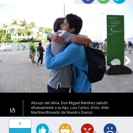
Abrazo del alma. Don Miguel Martínez saludó
efusivamente a su hijo, Luis Carlos. (Foto: Aldo
1/5
Martínez/Enviado de Nuestro Diario)
0
0
0
0
0