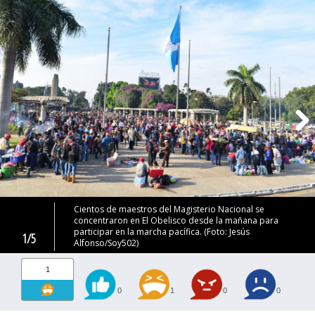
Cientos de maestros del Magisterio Nacional se
concentraron en El Obelisco desde la mañana para
participar en la marcha pacífica. (Foto: Jesús
1/5
Alfonso/Soy502)
1
0
1
0
0