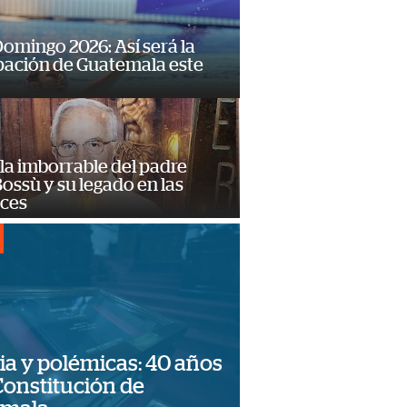
omingo 2026: Así será la
pación de Guatemala este
la imborrable del padre
ossù y su legado en las
ces
ia y polémicas: 40 años
Constitución de