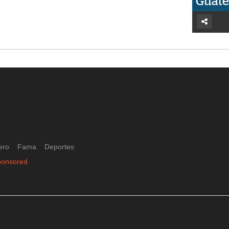
Guat
ero
Fama
Deportes
ponsored