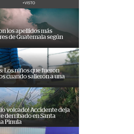
+VISTO
on los apellidos más
res de Guatemala según
: Los niños que fueron
os cuando salieron a una
lo volcado! Accidente deja
e derribado en Santa
a Pinula