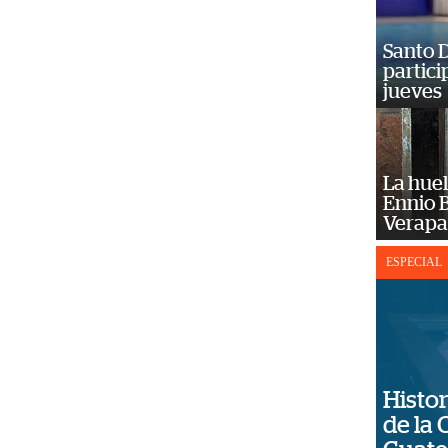
Santo D
partici
jueves
La huel
Ennio B
Verapa
ESPECIAL
Histor
de la 