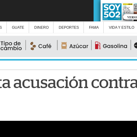
VERS
S
GUATE
DINERO
DEPORTES
FAMA
VIDA Y ESTILO
a acusación contra