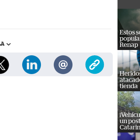
Estos s
popula
LA
Renap
Heridos
atacad
tienda
¡Vehícu
un post
Catarin