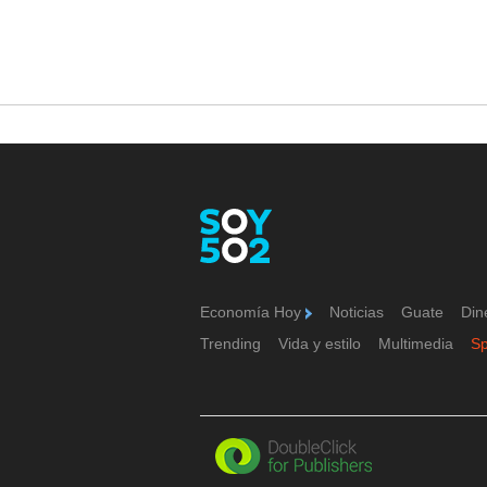
Economía Hoy
Noticias
Guate
Din
Trending
Vida y estilo
Multimedia
S