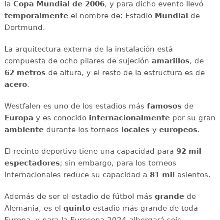
la
Copa Mundial de 2006
, y para dicho evento llevó
temporalmente
el nombre de: Estadio
Mundial
de
Dortmund.
La arquitectura externa de la instalación está
compuesta de ocho pilares de sujeción
amarillos
, de
62 metros
de altura, y el resto de la estructura es de
acero
.
Westfalen es uno de los estadios más
famosos
de
Europa
y es conocido
internacionalmente
por su gran
ambiente
durante los torneos
locales
y
europeos
.
El recinto deportivo tiene una capacidad para
92
mil
espectadores
; sin embargo, para los torneos
internacionales reduce su capacidad a
81 mil
asientos.
Además de ser el estadio de fútbol más
grande
de
Alemania, es el
quinto
estadio más grande de toda
Europa, y para la Eurocopa 2024 albergará seis