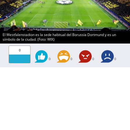
El Westfalenstadion es la sede habitual del Borussia Dortmund y es un
símbolo de la ciudad. (Foto: WIX)
0
0
0
0
0