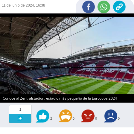
11 de junio de 2024, 16:38
Conoce al Zentralstadion, estadio más pequeño de la Eurocopa 2024
2
2
0
0
0