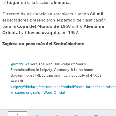
el
hogar
de la selección
alemana
.
El récord de asistencia se estableció cuando
80 mil
espectadores presenciaron el partido de clasificación
para la
Copa del Mundo de 1958
entre
Alemania
Oriental
y
Checoslovaquia
, en
1957
.
Explora un poco más del Zentralstadion:
@world_walkerz
The Red Bull Arena (formerly
Zentralstadion) in Leipzig, Germany. It is the home
stadium from @RBLeipzig and has a capacity of 47,069
seats ⚽️️
#leipzig
#rbleipzig
#deutschland
#redbull
#redbullarena
#zentralsta
♬ suono originale - Word-Official
2