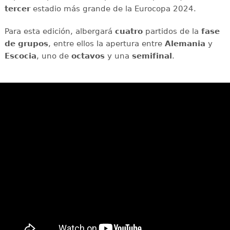
tercer
estadio más grande de la Eurocopa 2024.
Para esta edición, albergará
cuatro
partidos de la
fase
de grupos
, entre ellos la apertura entre
Alemania
y
Escocia
, uno de
octavos
y una
semifinal
.