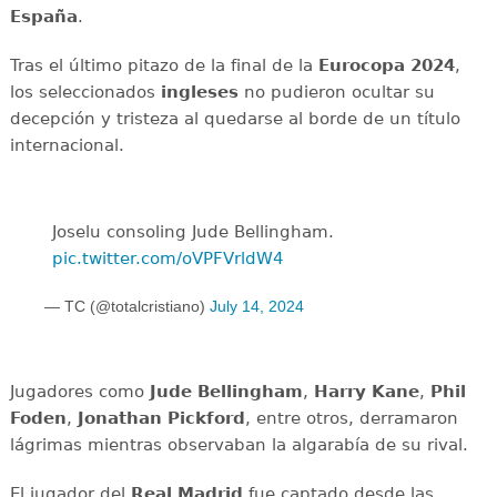
España
.
Tras el último pitazo de la final de la
Eurocopa 2024
,
los seleccionados
ingleses
no pudieron ocultar su
decepción y tristeza al quedarse al borde de un título
internacional.
Joselu consoling Jude Bellingham.
pic.twitter.com/oVPFVrldW4
— TC (@totalcristiano)
July 14, 2024
Jugadores como
Jude Bellingham
,
Harry Kane
,
Phil
Foden
,
Jonathan Pickford
, entre otros, derramaron
lágrimas mientras observaban la algarabía de su rival.
El jugador del
Real Madrid
fue captado desde las