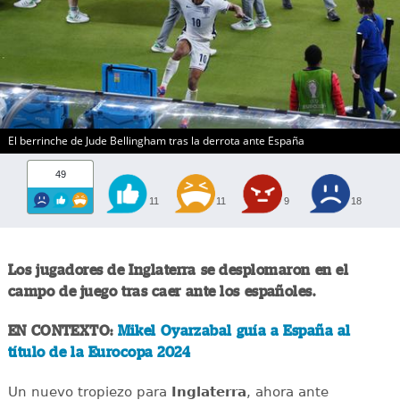
El berrinche de Jude Bellingham tras la derrota ante España
49
11
11
9
18
Los jugadores de Inglaterra se desplomaron en el
campo de juego tras caer ante los españoles.
EN CONTEXTO:
Mikel Oyarzabal guía a España al
título de la Eurocopa 2024
Un nuevo tropiezo para
Inglaterra
, ahora ante