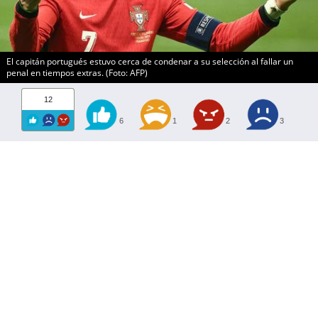
El capitán portugués estuvo cerca de condenar a su selección al fallar un
penal en tiempos extras. (Foto: AFP)
12
6
1
2
3