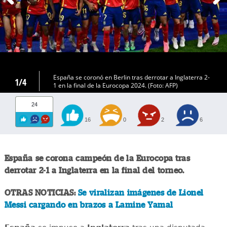
España se coronó en Berlin tras derrotar a Inglaterra 2-
1/4
1 en la final de la Eurocopa 2024. (Foto: AFP)
24
16
0
2
6
España se corona campeón de la Eurocopa tras
derrotar 2-1 a Inglaterra en la final del torneo.
OTRAS NOTICIAS:
Se viralizan imágenes de Lionel
Messi cargando en brazos a Lamine Yamal