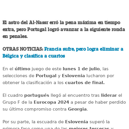
El astro del Al-Nassr erró la pena máxima en tiempo
extra, pero Portugal logró avanzar a la siguiente ronda
en penales.
OTRAS NOTICIAS:
Francia sufre, pero logra eliminar a
Bélgica y clasifica a cuartos
En el
último
juego de este
lunes 1 de julio
, las
selecciones de
Portugal
y
Eslovenia
lucharon por
obtener la clasificación a los
cuartos de final.
El cuadro
portugués
llegó al encuentro tras
liderar
el
Grupo F de la
Eurocopa 2024
a pesar de haber perdido
su último compromiso contra
Georgia
.
Por su parte, la escuadra de
Eslovenia
superó la
primera fase como una de las
mejores
terceras
y