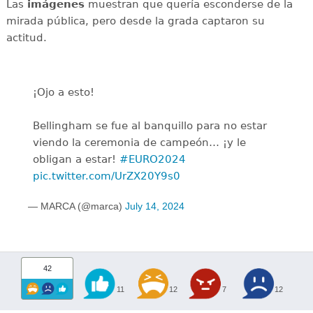
Las
imágenes
muestran que quería esconderse de la
mirada pública, pero desde la grada captaron su
actitud.
¡Ojo a esto!
Bellingham se fue al banquillo para no estar
viendo la ceremonia de campeón… ¡y le
obligan a estar!
#EURO2024
pic.twitter.com/UrZX20Y9s0
— MARCA (@marca)
July 14, 2024
42
11
12
7
12