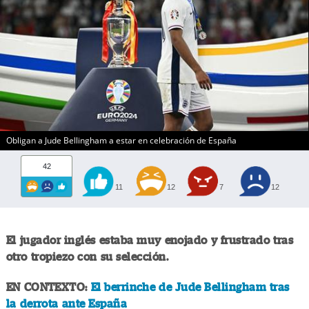
Obligan a Jude Bellingham a estar en celebración de España
42
11
12
7
12
El jugador inglés estaba muy enojado y frustrado tras
otro tropiezo con su selección.
EN CONTEXTO:
El berrinche de Jude Bellingham tras
la derrota ante España