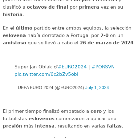
clasificó a
octavos de final
por
primera
vez en su
historia
.
En el
último
partido entre ambos equipos, la selección
eslovena
había derrotado a Portugal por
2-0
en un
amistoso
que se llevó a cabo el
26 de marzo de 2024
.
Super Jan Oblak ‍♂️
#EURO2024
|
#PORSVN
pic.twitter.com/6c2bZv5obi
— UEFA EURO 2024 (@EURO2024)
July 1, 2024
El primer tiempo finalizó empatado a
cero
y los
futbolistas
eslovenos
comenzaron a aplicar una
presión
más
intensa
, resultando en varias
faltas
.