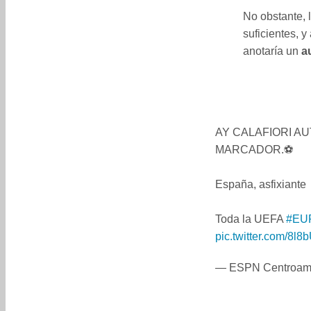
No obstante, 
suficientes, y
anotaría un
a
AY CALAFIORI AU
MARCADOR.⚽️
España, asfixiante
Toda la UEFA
#EU
pic.twitter.com/8l8
— ESPN Centroa