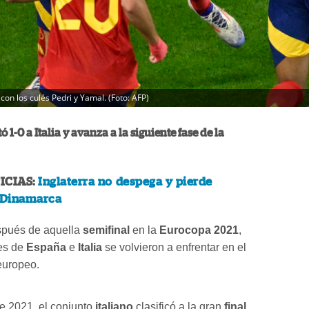
on los culés Pedri y Yamal. (Foto: AFP)
 1-0 a Italia y avanza a la siguiente fase de la
ICIAS:
Inglaterra no despega y pierde
 Dinamarca
spués de aquella
semifinal
en la
Eurocopa 2021
,
nes de
España
e
Italia
se volvieron a enfrentar en el
uropeo.
de 2021, el conjunto
italiano
clasificó a la gran
final