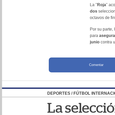
La "
Roja
" ac
dos
seleccion
octavos de fin
Por su parte, 
para
asegura
junio
contra 
Comentar
DEPORTES
/
FÚTBOL INTERNAC
La selecci