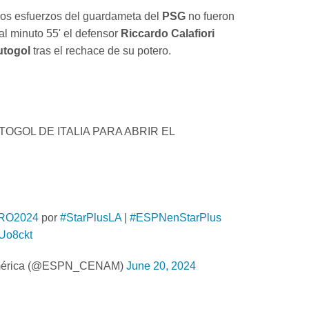
los esfuerzos del guardameta del
PSG
no fueron
 al minuto 55' el defensor
Riccardo Calafiori
utogol
tras el rechace de su potero.
TOGOL DE ITALIA PARA ABRIR EL
RO2024
por
#StarPlusLA
|
#ESPNenStarPlus
bUo8ckt
mérica (@ESPN_CENAM)
June 20, 2024