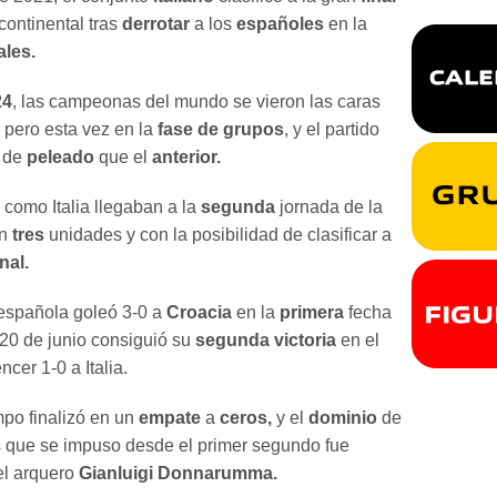
continental tras
derrotar
a los
españoles
en la
les.
24
, las campeonas del mundo se vieron las caras
pero esta vez en la
fase de grupos
, y el partido
 de
peleado
que el
anterior.
como Italia llegaban a la
segunda
jornada de la
n
tres
unidades y con la posibilidad de clasificar a
nal.
española goleó 3-0 a
Croacia
en la
primera
fecha
 20 de junio consiguió su
segunda victoria
en el
ncer 1-0 a Italia.
po finalizó en un
empate
a
ceros,
y el
dominio
de
 que se impuso desde el primer segundo fue
el arquero
Gianluigi Donnarumma.