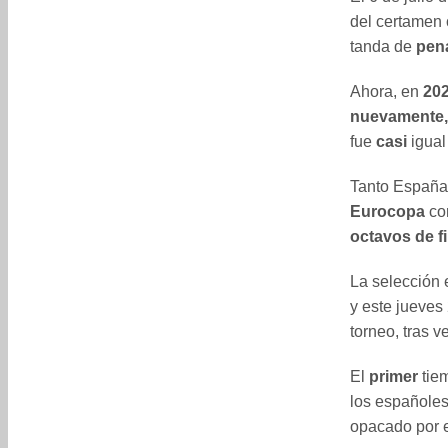
del certamen 
tanda de
pena
Ahora, en
20
nuevamente,
fue
casi
igual
Tanto España 
Eurocopa
co
octavos de fi
La selección 
y este jueves
torneo, tras ve
El
primer
tiem
los españoles
opacado por 