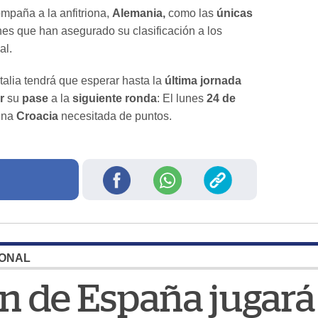
ompaña a la anfitriona,
Alemania,
como las
únicas
es que han asegurado su clasificación a los
al.
Italia tendrá que esperar hasta la
última
jornada
r
su
pase
a la
siguiente ronda
: El lunes
24 de
una
Croacia
necesitada de puntos.
IONAL
ón de España jugar