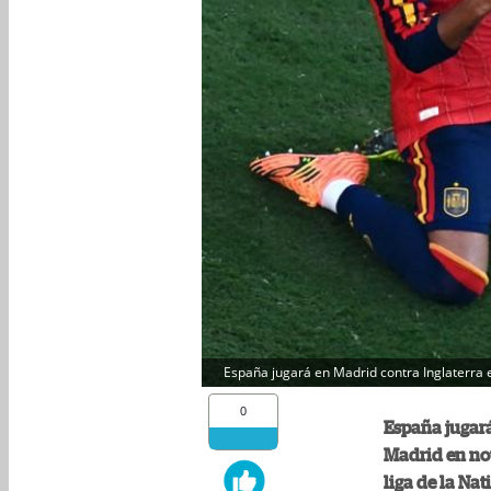
España jugará en Madrid contra Inglaterra
0
España jugará
Madrid en nov
liga de la Nat