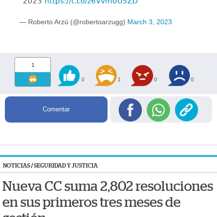
2023
https://t.co/z6Vvm0U5ZD
— Roberto Arzú (@robertoarzugg)
March 3, 2023
1
0
1
0
0
Comentar
NOTICIAS
/
SEGURIDAD Y JUSTICIA
Nueva CC suma 2,802 resoluciones
en sus primeros tres meses de