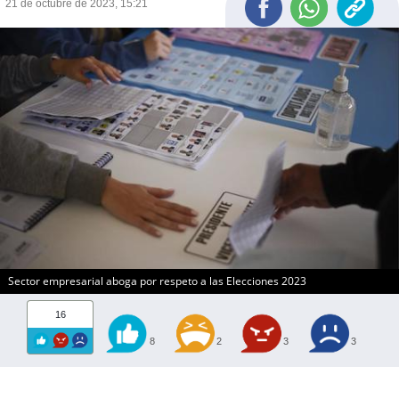
21 de octubre de 2023, 15:21
Sector empresarial aboga por respeto a las Elecciones 2023
16
8
2
3
3