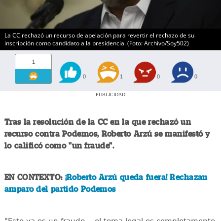
La CC rechazó un recurso de apelación para revertir el rechazo de su
inscripción como candidato a la presidencia. (Foto: Archivo/Soy502)
1
0
1
0
0
PUBLICIDAD
Tras la resolución de la CC en la que rechazó un
recurso contra Podemos, Roberto Arzú se manifestó y
lo calificó como "un fraude".
EN CONTEXTO:
¡Roberto Arzú queda fuera! Rechazan
amparo del partido Podemos