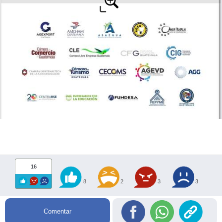
16
8
2
3
3
Comentar