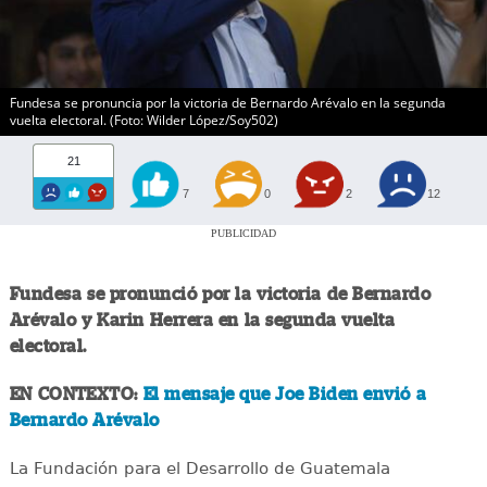
Fundesa se pronuncia por la victoria de Bernardo Arévalo en la segunda
vuelta electoral. (Foto: Wilder López/Soy502)
21
7
0
2
12
PUBLICIDAD
Fundesa se pronunció por la victoria de Bernardo
Arévalo y Karin Herrera en la segunda vuelta
electoral.
EN CONTEXTO:
El mensaje que Joe Biden envió a
Bernardo Arévalo
La Fundación para el Desarrollo de Guatemala