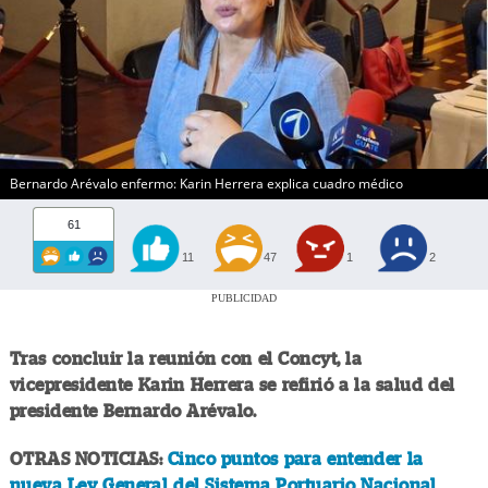
Bernardo Arévalo enfermo: Karin Herrera explica cuadro médico
61
11
47
1
2
PUBLICIDAD
Tras concluir la reunión con el Concyt, la
vicepresidente Karin Herrera se refirió a la salud del
presidente Bernardo Arévalo.
OTRAS NOTICIAS:
Cinco puntos para entender la
nueva Ley General del Sistema Portuario Nacional