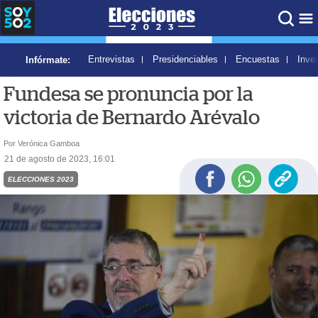
Entrevistas
Presidenciables
Encuestas
Inve
Infórmate:
ELECCIONES 2023
/
NOTICIAS
Fundesa se pronuncia por la
victoria de Bernardo Arévalo
Por Verónica Gamboa
21 de agosto de 2023, 16:01
ELECCIONES 2023