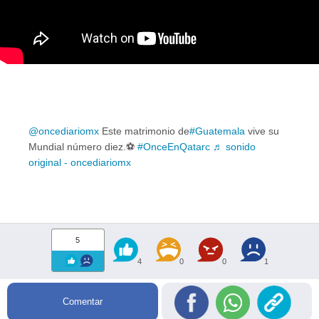
@oncediariomx
Este matrimonio de
#Guatemala
vive su
Mundial número diez.⚽️
#OnceEnQatarc
♬ sonido
original - oncediariomx
5
4
0
0
1
Comentar