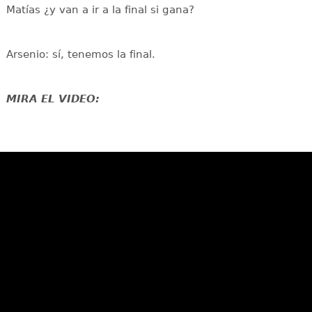
Matías ¿y van a ir a la final si gana?
Arsenio: sí, tenemos la final.
MIRA EL VIDEO: