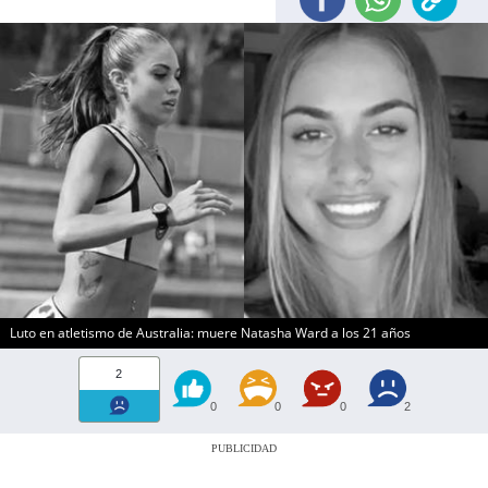
Luto en atletismo de Australia: muere Natasha Ward a los 21 años
2
0
0
0
2
PUBLICIDAD