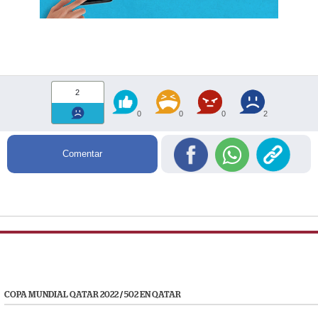
2
0
0
0
2
Comentar
COPA MUNDIAL QATAR 2022
/
502 EN QATAR