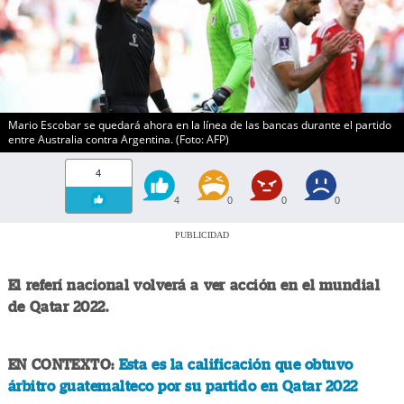
Mario Escobar se quedará ahora en la línea de las bancas durante el partido
entre Australia contra Argentina. (Foto: AFP)
4
4
0
0
0
PUBLICIDAD
El referí nacional volverá a ver acción en el mundial
de Qatar 2022.
EN CONTEXTO:
Esta es la calificación que obtuvo
árbitro guatemalteco por su partido en Qatar 2022