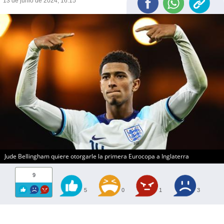
13 de junio de 2024, 16:15
Jude Bellingham quiere otorgarle la primera Eurocopa a Inglaterra
9
5
0
1
3