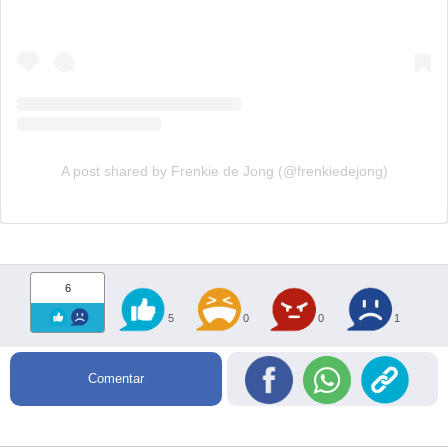
A post shared by Frenkie de Jong (@frenkiedejong)
6
5
0
0
1
Comentar