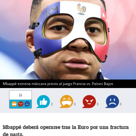
Mbappé estrena máscara previo al juego Francia vs. Países Bajos
11
2
3
3
3
Mbappé deberá operarse tras la Euro por una fractura
de nariz.