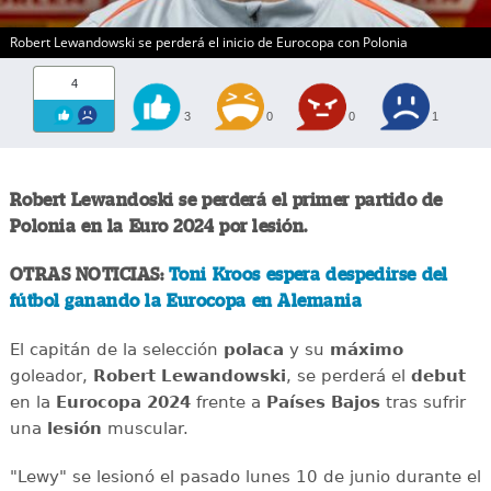
Robert Lewandowski se perderá el inicio de Eurocopa con Polonia
4
3
0
0
1
Robert Lewandoski se perderá el primer partido de
Polonia en la Euro 2024 por lesión.
OTRAS NOTICIAS:
Toni Kroos espera despedirse del
fútbol ganando la Eurocopa en Alemania
El capitán de la selección
polaca
y su
máximo
goleador,
Robert Lewandowski
, se perderá el
debut
en la
Eurocopa 2024
frente a
Países Bajos
tras sufrir
una
lesión
muscular.
"Lewy" se lesionó el pasado lunes 10 de junio durante el