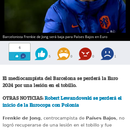
Barcelonista Frenkie de Jong será baja para Países Bajos en Euro
6
5
0
0
1
El mediocampista del Barcelona se perderá la Euro
2024 por una lesión en el tobillo.
OTRAS NOTICIAS:
Robert Lewandowski se perderá el
inicio de la Eurocopa con Polonia
Frenkie de Jong
, centrocampista de
Países Bajos
, no
logró recuperarse de una lesión en el tobillo y fue