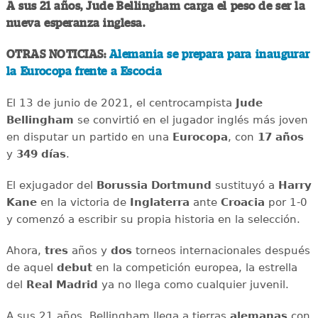
A sus 21 años, Jude Bellingham carga el peso de ser la
nueva esperanza inglesa.
OTRAS NOTICIAS:
Alemania se prepara para inaugurar
la Eurocopa frente a Escocia
El 13 de junio de 2021, el centrocampista
Jude
Bellingham
se convirtió en el jugador inglés más joven
en disputar un partido en una
Eurocopa
, con
17 años
y
349 días
.
El exjugador del
Borussia Dortmund
sustituyó a
Harry
Kane
en la victoria de
Inglaterra
ante
Croacia
por 1-0
y comenzó a escribir su propia historia en la selección.
Ahora,
tres
años y
dos
torneos internacionales después
de aquel
debut
en la competición europea, la estrella
del
Real Madrid
ya no llega como cualquier juvenil.
A sus 21 años, Bellingham llega a tierras
alemanas
con