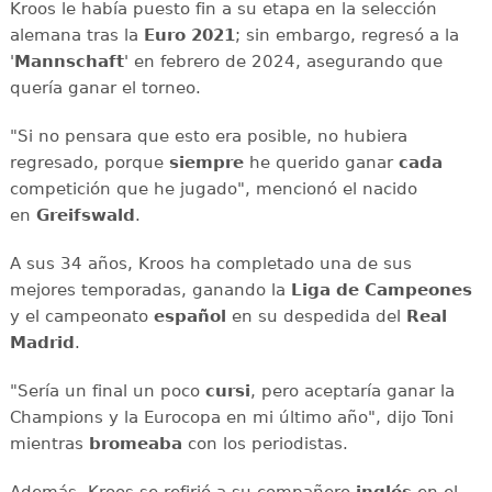
Kroos le había puesto fin a su etapa en la selección
alemana tras la
Euro 2021
; sin embargo, regresó a la
'
Mannschaft
' en febrero de 2024, asegurando que
quería ganar el torneo.
"Si no pensara que esto era posible, no hubiera
regresado, porque
siempre
he querido ganar
cada
competición que he jugado", mencionó el nacido
en
Greifswald
.
A sus 34 años, Kroos ha completado una de sus
mejores temporadas, ganando la
Liga de Campeones
y el campeonato
español
en su despedida del
Real
Madrid
.
"Sería un final un poco
cursi
, pero aceptaría ganar la
Champions y la Eurocopa en mi último año", dijo Toni
mientras
bromeaba
con los periodistas.
Además, Kroos se refirió a su compañero
inglés
en el