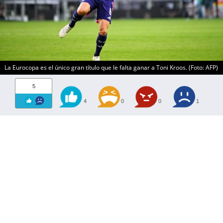
La Eurocopa es el único gran título que le falta ganar a Toni Kroos. (Foto: AFP)
5
4
0
0
1