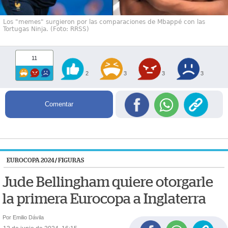
Los "memes" surgieron por las comparaciones de Mbappé con las
Tortugas Ninja. (Foto: RRSS)
11
2
3
3
3
Comentar
EUROCOPA 2024
/
FIGURAS
Jude Bellingham quiere otorgarle
la primera Eurocopa a Inglaterra
Por Emilio Dávila