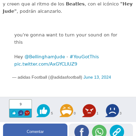
y creen que al ritmo de los
Beatles
, con el icónico
"Hey
Jude"
, podrán alcanzarlo.
you're gonna want to turn your sound on for
this
Hey
@BellinghamJude
-
#YouGotThis
pic.twitter.com/AxGYCLlUZ9
— adidas Football (@adidasfootball)
June 13, 2024
9
5
0
1
3
Comentar