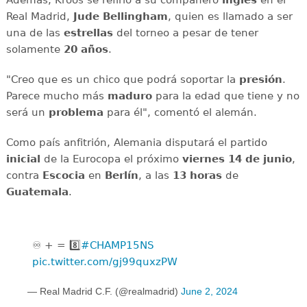
Real Madrid,
Jude Bellingham
, quien es llamado a ser
una de las
estrellas
del torneo a pesar de tener
solamente
20 años
.
"Creo que es un chico que podrá soportar la
presión
.
Parece mucho más
maduro
para la edad que tiene y no
será un
problema
para él", comentó el alemán.
Como país anfitrión, Alemania disputará el partido
inicial
de la Eurocopa el próximo
viernes 14 de junio
,
contra
Escocia
en
Berlín
, a las
13 horas
de
Guatemala
.
♾️ + = 8️⃣
#CHAMP15NS
pic.twitter.com/gj99quxzPW
— Real Madrid C.F. (@realmadrid)
June 2, 2024