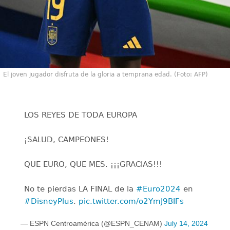
El joven jugador disfruta de la gloria a temprana edad. (Foto: AFP)
LOS REYES DE TODA EUROPA
¡SALUD, CAMPEONES!
QUE EURO, QUE MES. ¡¡¡GRACIAS!!!
No te pierdas LA FINAL de la
#Euro2024
en
#DisneyPlus
.
pic.twitter.com/o2YmJ9BIFs
— ESPN Centroamérica (@ESPN_CENAM)
July 14, 2024