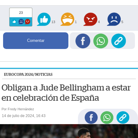
23
13
1
4
5
Comentar
EUROCOPA 2024
/
NOTICIAS
Obligan a Jude Bellingham a estar
en celebración de España
Por Fredy Hernández
14 de julio de 2024, 16:43