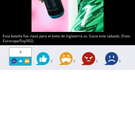
Esta botella fue clave para el éxito de Inglaterra vs. Suiza este sábado. (Foto:
Eurocopa/Soy502)
8
2
2
1
3