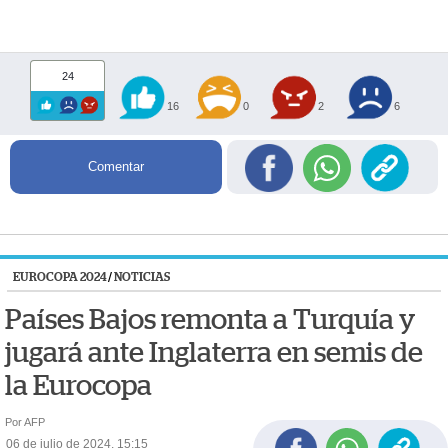
24
16
0
2
6
Comentar
EUROCOPA 2024
/
NOTICIAS
Países Bajos remonta a Turquía y
jugará ante Inglaterra en semis de
la Eurocopa
Por AFP
06 de julio de 2024, 15:15