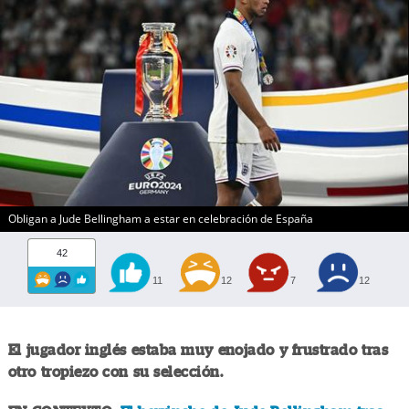
Obligan a Jude Bellingham a estar en celebración de España
42
11
12
7
12
El jugador inglés estaba muy enojado y frustrado tras
otro tropiezo con su selección.