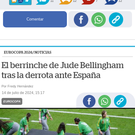
11
12
7
12
Comentar
EUROCOPA 2024
/
NOTICIAS
El berrinche de Jude Bellingham
tras la derrota ante España
Por Fredy Hernández
14 de julio de 2024, 15:17
EUROCOPA