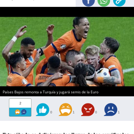
Países Bajos remonta a Turquía y jugará semis de la Euro
2
0
1
0
1