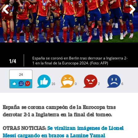
España se coronó en Berlin tras derrotar a Inglaterra 2-
1/4
1 en la final de la Eurocopa 2024. (Foto: AFP)
24
16
0
2
6
España se corona campeón de la Eurocopa tras
derrotar 2-1 a Inglaterra en la final del torneo.
OTRAS NOTICIAS:
Se viralizan imágenes de Lionel
Messi cargando en brazos a Lamine Yamal