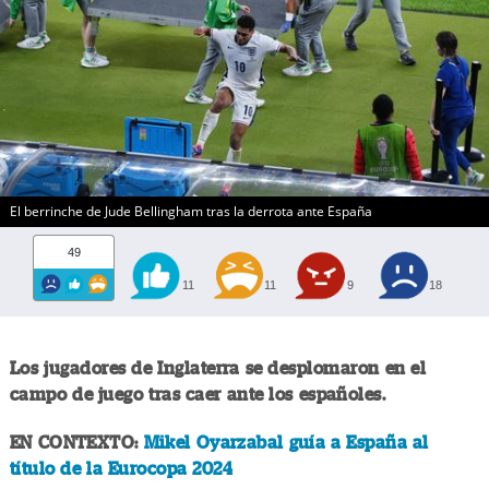
El berrinche de Jude Bellingham tras la derrota ante España
49
11
11
9
18
Los jugadores de Inglaterra se desplomaron en el
campo de juego tras caer ante los españoles.
EN CONTEXTO:
Mikel Oyarzabal guía a España al
título de la Eurocopa 2024