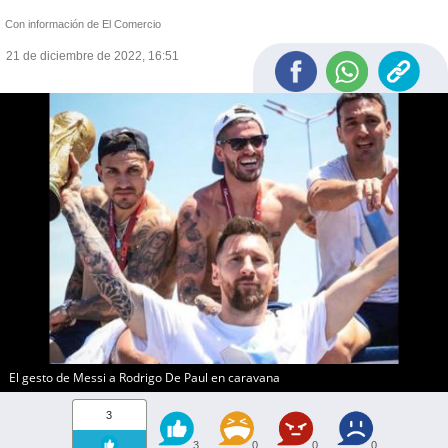
Con información de El Comercio
21 de diciembre de 2022, 16:51
El gesto de Messi a Rodrigo De Paul en caravana
3
3
0
0
0