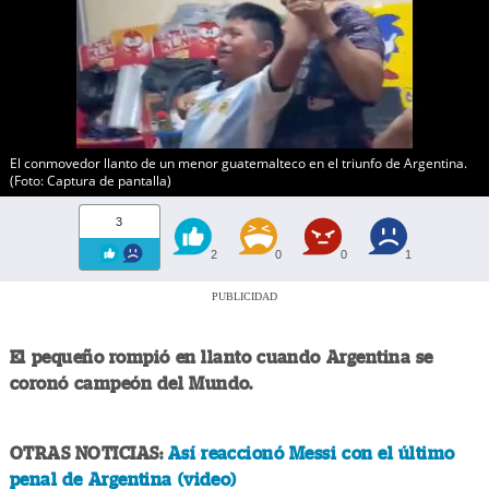
El conmovedor llanto de un menor guatemalteco en el triunfo de Argentina.
(Foto: Captura de pantalla)
3
2
0
0
1
PUBLICIDAD
El pequeño rompió en llanto cuando Argentina se
coronó campeón del Mundo.
OTRAS NOTICIAS:
Así reaccionó Messi con el último
penal de Argentina (video)