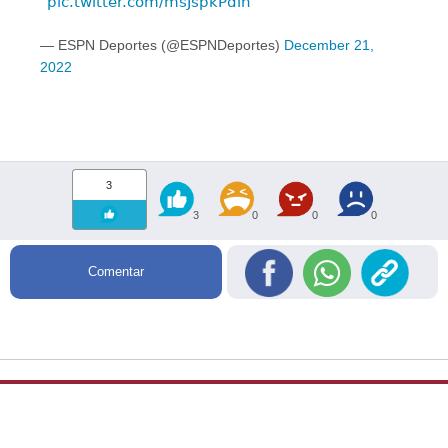
pic.twitter.com/msJspkPdlh
— ESPN Deportes (@ESPNDeportes)
December 21,
2022
3
3
0
0
0
Comentar