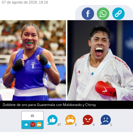
07 de agosto de 2026, 19:16
#JUEGOSCAYCARIBE
Doblete de oro para Guatemala con Maldonado y Chiroy
45
37
3
4
1