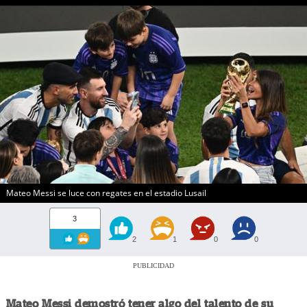
Mateo Messi se luce con regates en el estadio Lusail
3
2
1
0
0
PUBLICIDAD
Mateo Messi demostró tener algo del talento de su