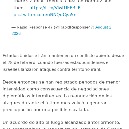
there's a deal. There's a deal on Hormuz and
then…
https://t.co/VlwtUEB3LR
pic.twitter.com/uNNQqCya5n
— Rapid Response 47 (@RapidResponse47)
August 2,
2026
Estados Unidos e Irán mantienen un conflicto abierto desde
el 28 de febrero, cuando fuerzas estadounidenses e
israelíes lanzaron ataques contra territorio iraní.
Desde entonces se han registrado períodos de menor
intensidad como consecuencia de negociaciones
diplomáticas intermitentes. La reanudación de los
ataques durante el último mes volvió a generar
preocupación por una posible escalada.
Un acuerdo de alto el fuego alcanzado anteriormente,