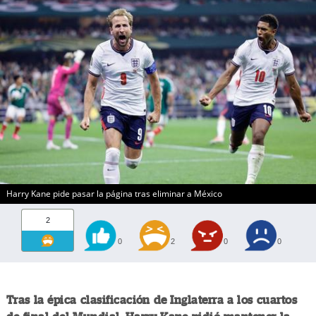
Harry Kane pide pasar la página tras eliminar a México
2
0
2
0
0
Tras la épica clasificación de Inglaterra a los cuartos