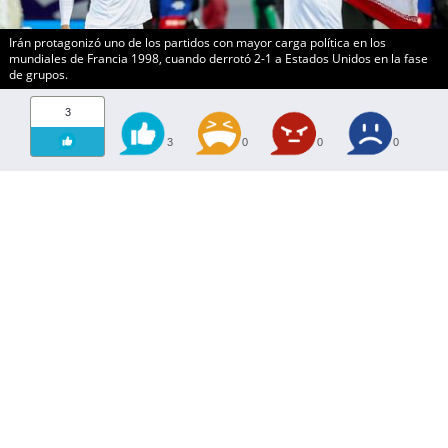
Irán protagonizó uno de los partidos con mayor carga política en los
mundiales de Francia 1998, cuando derrotó 2-1 a Estados Unidos en la fase
de grupos.
3
3
0
0
0