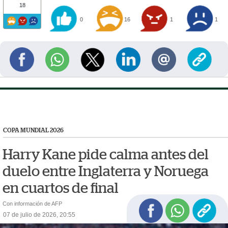
18
0
16
1
1
COPA MUNDIAL 2026
Harry Kane pide calma antes del
duelo entre Inglaterra y Noruega
en cuartos de final
Con información de AFP
07 de julio de 2026, 20:55