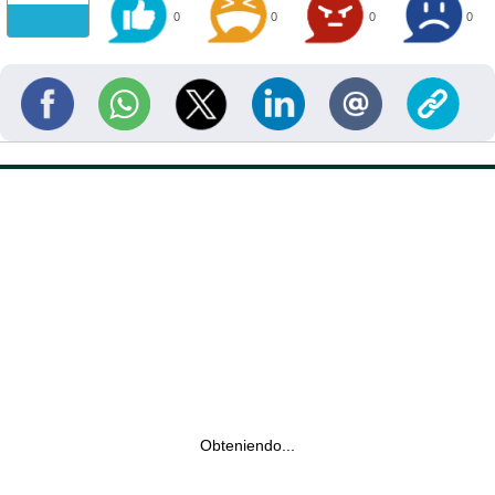
0
0
0
0
Obteniendo...