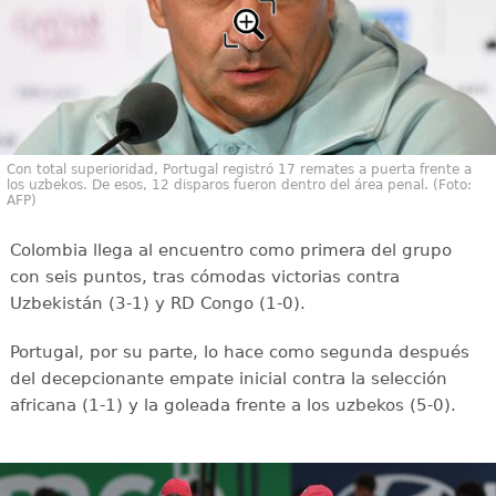
Con total superioridad, Portugal registró 17 remates a puerta frente a
los uzbekos. De esos, 12 disparos fueron dentro del área penal. (Foto:
AFP)
Colombia llega al encuentro como primera del grupo
con seis puntos, tras cómodas victorias contra
Uzbekistán (3-1) y RD Congo (1-0).
Portugal, por su parte, lo hace como segunda después
del decepcionante empate inicial contra la selección
africana (1-1) y la goleada frente a los uzbekos (5-0).