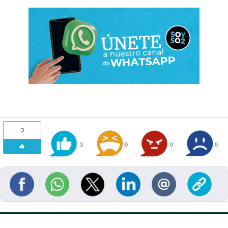
3
3
0
0
0