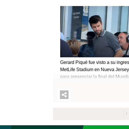
Gerard Piqué fue visto a su ingres
MetLife Stadium en Nueva Jerse
para presenciar la final del Mundi
2026 entre España y Argentina, c
show de medio tiempo fue presid
por Shakira. OTRAS NOTICIAS:
Shakira destaca en el medio tie
de la final del MundialEl exfutboli
1
español fue visto junto a sus hijo
el importante momento para Espa