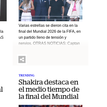
Varias estrellas se dieron cita en la
la
final del Mundial 2026 de la FIFA, en
AS
un partido lleno de tensión y
nervios. OTRAS NOTICIAS: Captan
de
a Piqué en la final del Mundial previo
al show de ShakiraAdemás de
to
figuras deportivas, actores y
cantantes se dieron cita para este
a
importante encuentro por la Copa del
TRENDING
a, a
Mundo entre España y
n
Shakira destaca en
tro
Argentina. Javier Bardem, Tom
l
el medio tiempo de
do",
Cruise, quien además dio las
la final del Mundial
palabras de inicio, Beyoncé y
Jessica Alba, son algunos de los