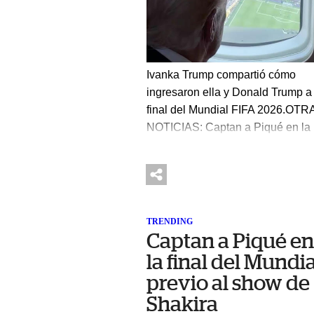
Ivanka Trump compartió cómo
ingresaron ella y Donald Trump a 
final del Mundial FIFA 2026.OTR
NOTICIAS: Captan a Piqué en la
final del Mundial previo al show 
ShakiraUn video compartido en
redes sociales muestra el momen
en que el presidente de Estados
Unidos observa, desde la ventan
TRENDING
del vehículo en el que se desplaz
Captan a Piqué e
la multitud reunida para el encuen
la final del Mundia
entre España y Argentina."Entran
previo al show de
es la palabra que usan para el
Shakira
momento en el que van a