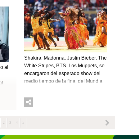
presentes entre el público.Incluso
Shakira, Madonna, Justin Bieber, The
White Stripes, BTS, Los Muppets, se
o al
encargaron del esperado show del
y
medio tiempo de la final del Mundial
al
2026 de la FIFA. OTRAS NOTICIAS:
uyo
La unión de los artistas para el inicio
ido
de la final del MundialRonaldo y
Ronaldinho sorprendieron al ingresar
mpo
junto a Madonna en un auto a
sta
2
3
4
5
escena, provocando las ovaciones
s en
de los
ña,