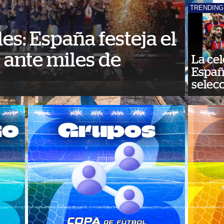
TRENDING
les: España festeja el
 ante miles de
La cel
Españ
selec