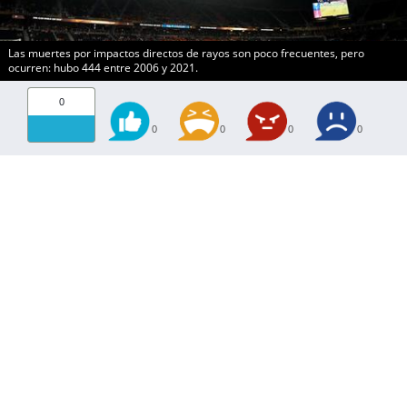
Las muertes por impactos directos de rayos son poco frecuentes, pero
ocurren: hubo 444 entre 2006 y 2021.
0
0
0
0
0