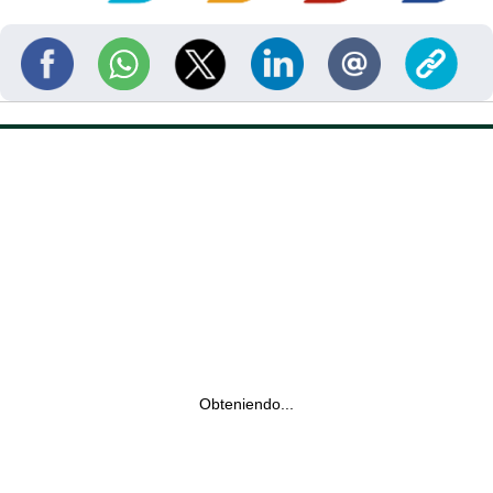
Obteniendo...