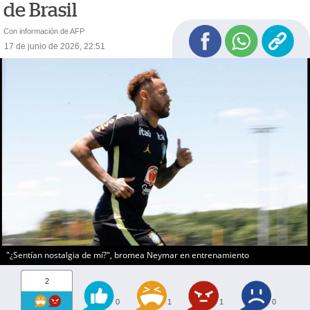
de Brasil
Con información de AFP
17 de junio de 2026, 22:51
"¿Sentían nostalgia de mí?", bromea Neymar en entrenamiento
2
0
1
1
0