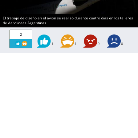
El trabajo de diseño en el avión se realizó durante cuatro días en los talleres
de Aerolíneas Argentinas.
2
1
1
0
0