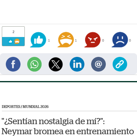
2
1
1
0
0
DEPORTES
/
MUNDIAL 2026
"¿Sentían nostalgia de mí?":
Neymar bromea en entrenamiento