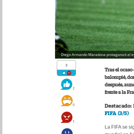
Diego Armando Maradona protagonizó el es
3
Tras el ocaso
balompié, don
después, aunq
2
frente a la F
0
Destacado:
FIFA (3/5)
1
La FIFA se si