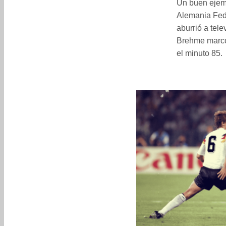
Un buen ejempl
Alemania Fede
aburrió a tel
Brehme marcó,
el minuto 85.