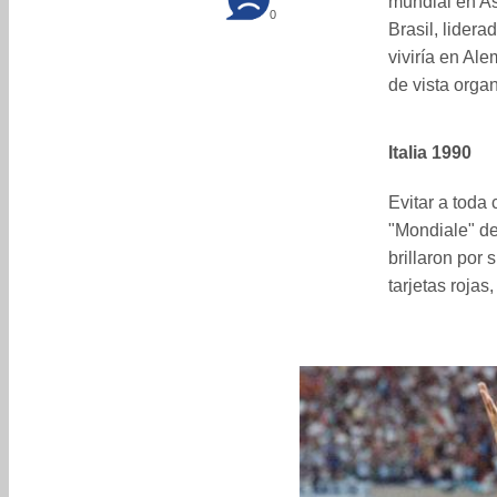
mundial en A
0
Brasil, lider
viviría en Al
de vista organ
Italia 1990
Evitar a toda 
"Mondiale" de 
brillaron por 
tarjetas rojas,