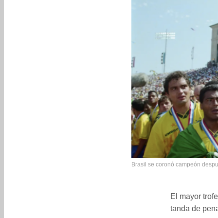
Brasil se coronó campeón después
El mayor trofe
tanda de pena