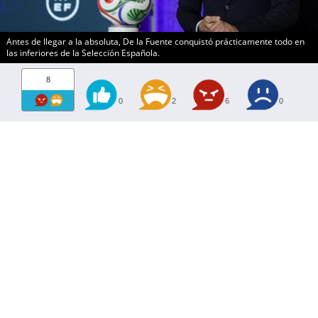
Antes de llegar a la absoluta, De la Fuente conquistó prácticamente todo en
las inferiores de la Selección Española.
8
0
2
6
0