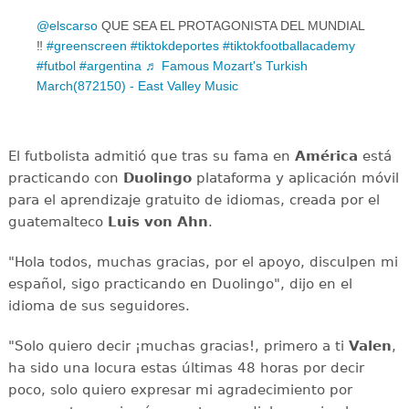
@elscarso
QUE SEA EL PROTAGONISTA DEL MUNDIAL
‼️
#greenscreen
#tiktokdeportes
#tiktokfootballacademy
#futbol
#argentina
♬ Famous Mozart's Turkish
March(872150) - East Valley Music
El futbolista admitió que tras su fama en
América
está
practicando con
Duolingo
plataforma y aplicación móvil
para el aprendizaje gratuito de idiomas, creada por el
guatemalteco
Luis von Ahn
.
"Hola todos, muchas gracias, por el apoyo, disculpen mi
español, sigo practicando en Duolingo", dijo en el
idioma de sus seguidores.
"Solo quiero decir ¡muchas gracias!, primero a ti
Valen
,
ha sido una locura estas últimas 48 horas por decir
poco, solo quiero expresar mi agradecimiento por