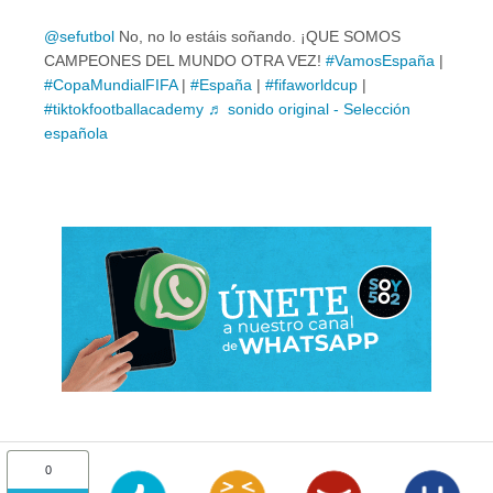
@sefutbol
No, no lo estáis soñando. ¡QUE SOMOS
CAMPEONES DEL MUNDO OTRA VEZ!
#VamosEspaña
|
#CopaMundialFIFA
|
#España
|
#fifaworldcup
|
#tiktokfootballacademy
♬ sonido original - Selección
española
0