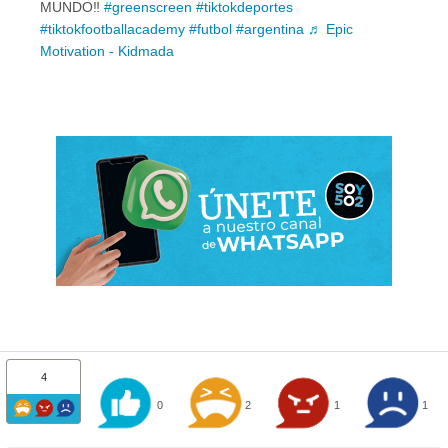
MUNDO‼️
#greenscreen
#tiktokdeportes
#tiktokfootballacademy
#futbol
#argentina
♬ Epic
Motivation - Kidmada
4
0
2
1
1