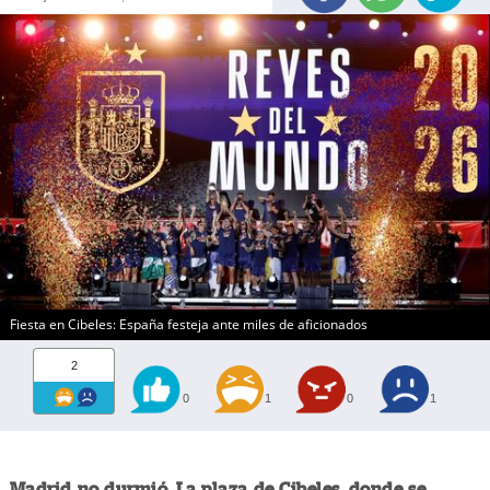
Fiesta en Cibeles: España festeja ante miles de aficionados
2
0
1
0
1
Madrid no durmió. La plaza de Cibeles, donde se