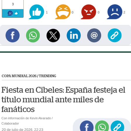
3
1
0
0
2
COPA MUNDIAL 2026
/
TRENDING
Fiesta en Cibeles: España festeja el
título mundial ante miles de
fanáticos
Con información de Kevin Alvarado /
Colaborador
20 de julio de 2026, 22:23