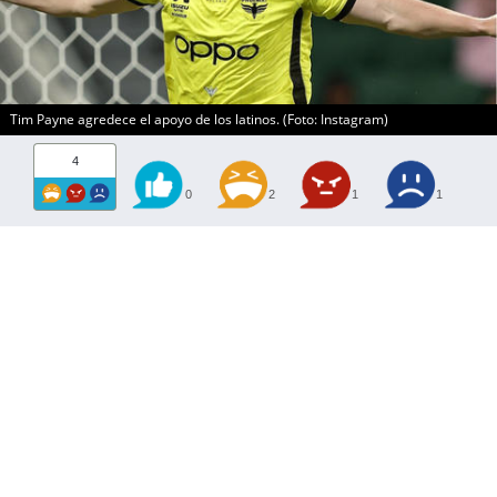
Tim Payne agredece el apoyo de los latinos. (Foto: Instagram)
4
0
2
1
1