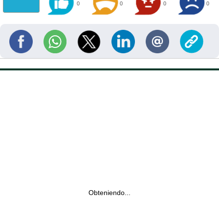
0
0
0
0
Obteniendo...