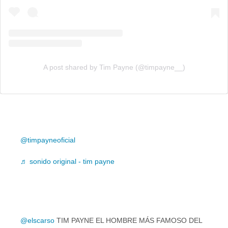
A post shared by Tim Payne (@timpayne__)
@timpayneoficial
♬ sonido original - tim payne
@elscarso
TIM PAYNE EL HOMBRE MÁS FAMOSO DEL