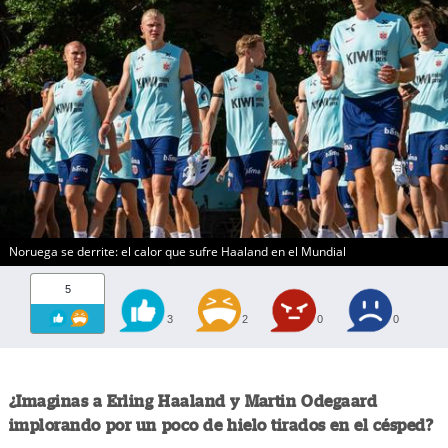
Noruega se derrite: el calor que sufre Haaland en el Mundial
5
3
2
0
0
¿Imaginas a Erling Haaland y Martin Odegaard
implorando por un poco de hielo tirados en el césped?