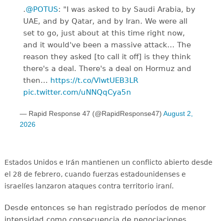
.
@POTUS
: "I was asked to by Saudi Arabia, by
UAE, and by Qatar, and by Iran. We were all
set to go, just about at this time right now,
and it would've been a massive attack... The
reason they asked [to call it off] is they think
there's a deal. There's a deal on Hormuz and
then…
https://t.co/VlwtUEB3LR
pic.twitter.com/uNNQqCya5n
— Rapid Response 47 (@RapidResponse47)
August 2,
2026
Estados Unidos e Irán mantienen un conflicto abierto desde
el 28 de febrero, cuando fuerzas estadounidenses e
israelíes lanzaron ataques contra territorio iraní.
Desde entonces se han registrado períodos de menor
intensidad como consecuencia de negociaciones