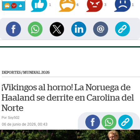
1
6
3
1
DEPORTES
/
MUNDIAL 2026
¡Vikingos al horno! La Noruega de
Haaland se derrite en Carolina del
Norte
Por Soy502
06 de junio de 2026, 00:43