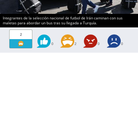
Integrantes de la selección nacional de futbol de Irán caminan con sus
maletas para abordar un bus tras su llegada a Turquía.
2
0
2
0
0