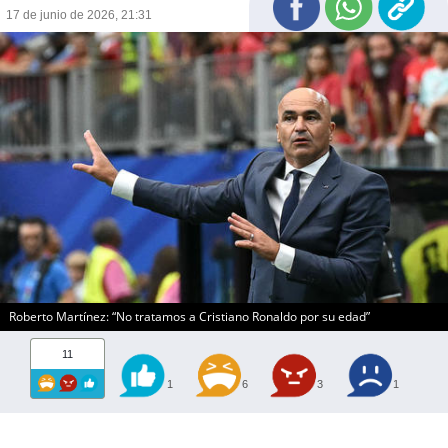
17 de junio de 2026, 21:31
Roberto Martínez: “No tratamos a Cristiano Ronaldo por su edad”
11
1
6
3
1