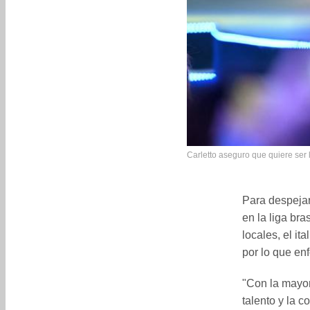
Carletto aseguro que quiere ser 
Para despejar
en la liga br
locales, el it
por lo que enf
"Con la mayor
talento y la 