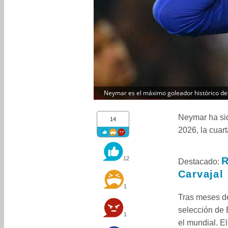
Neymar es el máximo goleador histórico de la
Neymar ha si
14
2026, la cuart
12
R
Destacado:
Carvajal
1
Tras meses de
selección de B
1
el mundial. El