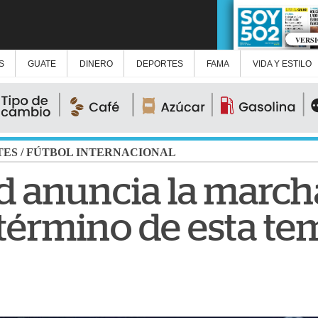
VERS
S
GUATE
DINERO
DEPORTES
FAMA
VIDA Y ESTILO
TES
/
FÚTBOL INTERNACIONAL
d anuncia la march
l término de esta t