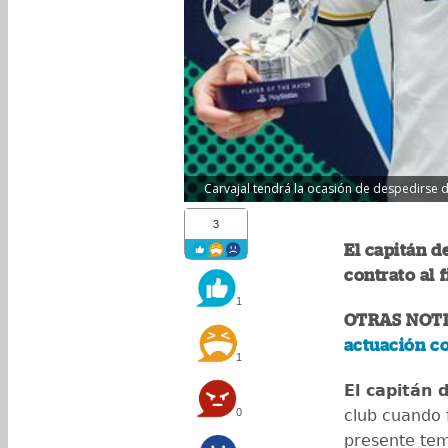
Carvajal tendrá la ocasión de despedirse d
3
El capitán d
contrato al 
1
OTRAS NOTI
actuación co
1
El capitán 
0
club cuando f
presente tem