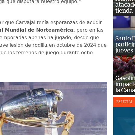
iga que disputará nuestro equipo."
atacad
tienda
r que Carvajal tenía esperanzas de acudir
al Mundial de Norteamérica,
pero en las
temporadas apenas ha jugado, desde que
Santo D
partici
rave lesión de rodilla en octubre de 2024 que
jueves
a de los terrenos de juego durante ocho
Gasolin
impact
la Cana
ESPECIAL