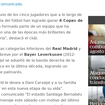
comunicado.
uno de los cinco jugadores que a lo largo de
ria del fútbol han logrado ganar
6 Copas de
ha formado parte de un equipo que ha
o una de las épocas más brillantes de
ria", destacó el club.
Así ama
combust
as categorías inferiores del
Real Madrid
y
agosto
 breve por el
Bayer Leverkusen
(2012-
jal se adueñó de la banda derecha de la
ca en la última década, logrando un
te palmarés.
Ataque
conduct
tránsit
id le desea a Dani Carvajal y a su familia
r en esta nueva etapa de su vida".
 comunicado "El estadio Santiago Bernabéu
omenaje este sábado con motivo del último
Heridos