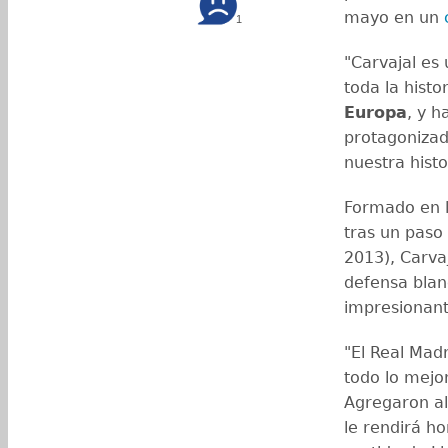
mayo en un
1
"Carvajal es 
toda la histo
Europa
, y 
protagonizad
nuestra histo
Formado en l
tras un paso
2013), Carva
defensa blan
impresionan
"El Real Madr
todo lo mejo
Agregaron al
le rendirá h