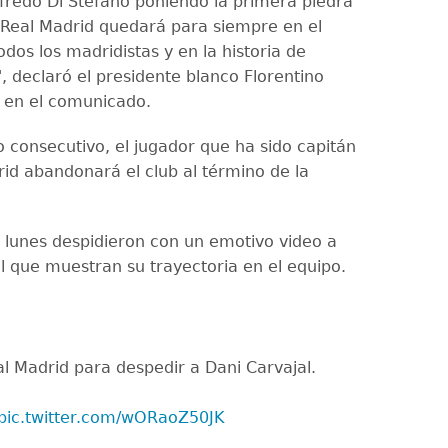
fredo Di Stéfano poniendo la primera piedra
 Real Madrid quedará para siempre en el
dos los madridistas y en la historia de
, declaró el presidente blanco Florentino
o en el comunicado.
o consecutivo, el jugador que ha sido capitán
rid abandonará el club al término de la
 lunes despidieron con un emotivo video a
el que muestran su trayectoria en el equipo.
al Madrid para despedir a Dani Carvajal.
pic.twitter.com/wORaoZ50JK