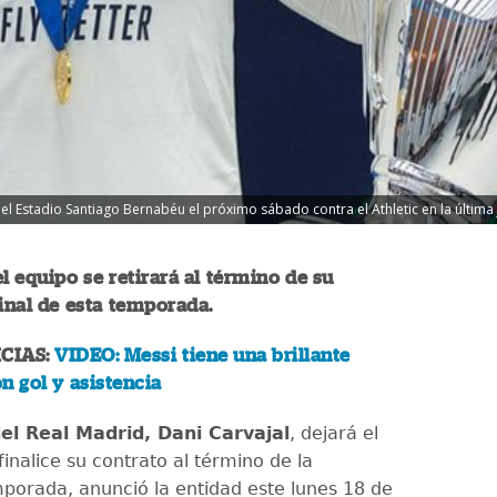
el Estadio Santiago Bernabéu el próximo sábado contra el Athletic en la última 
el equipo se retirará al término de su
final de esta temporada.
CIAS:
VIDEO: Messi tiene una brillante
n gol y asistencia
del Real Madrid, Dani Carvajal
, dejará el
inalice su contrato al término de la
porada, anunció la entidad este lunes 18 de