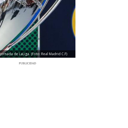
jornada de LaLiga. (Foto: Real Madrid C.F)
PUBLICIDAD