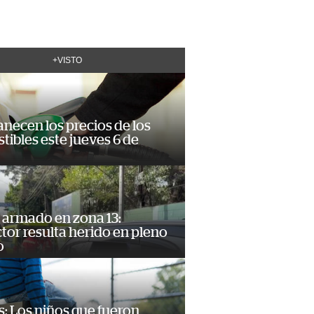
+VISTO
necen los precios de los
ibles este jueves 6 de
 armado en zona 13:
or resulta herido en pleno
o
: Los niños que fueron