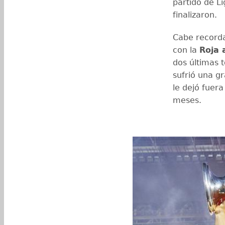
partido de L
finalizaron.
Cabe recorda
con la
Roja 
dos últimas 
sufrió una g
le dejó fuer
meses.