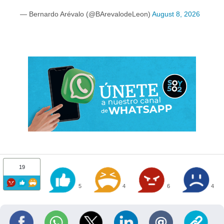
— Bernardo Arévalo (@BArevalodeLeon)
August 8, 2026
19
5
4
6
4