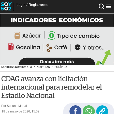
Login
/
Registrarme
NOTICIAS GUATEMALA
/
NOTICIAS
/
POLÍTICA
CDAG avanza con licitación
internacional para remodelar el
Estadio Nacional
Por Susana Manai
18 de mayo de 2026, 15:02