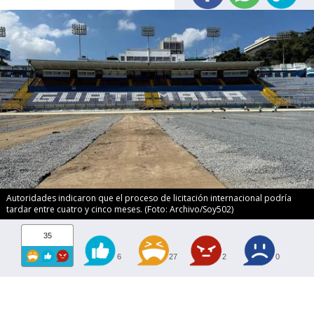
Autoridades indicaron que el proceso de licitación internacional podría
tardar entre cuatro y cinco meses. (Foto: Archivo/Soy502)
35
6
27
2
0