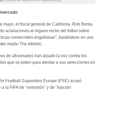
ort,
fiscales de Nueva York y Nueva Jersey.
e mercado
 mayo, el fiscal general de California, Rob Bonta,
do aclaraciones al órgano rector del futbol sobre
ácticas comerciales engañosas", basándose en una
 del medio The Athletic.
pos de aficionados han alzado la voz contra los
dos que se piden para alentar a sus selecciones en
ón Football Supporters Europe (FSE) acusó
a la FIFA de "extorsión" y de "traición