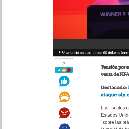
FIFA anunció boletos desde 60 dólares (ent
4
Tensión por e
venta de FIFA
1
Destacado:
ataque sin 
1
Las fiscales 
Estados Unido
1
"sobre las pr