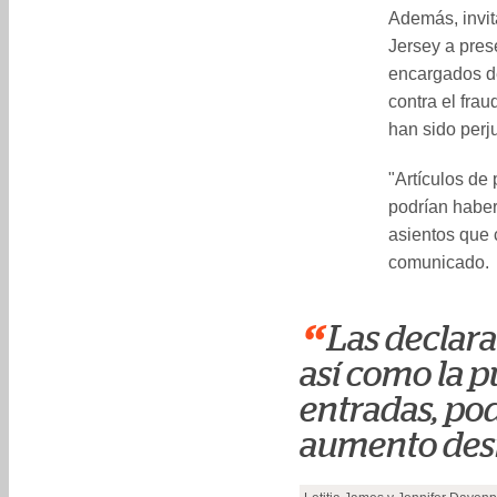
Además, invit
Jersey a pres
encargados de
contra el fra
han sido perj
"Artículos de
podrían haber
asientos que
comunicado.
“
Las declara
así como la p
entradas, pod
aumento desm