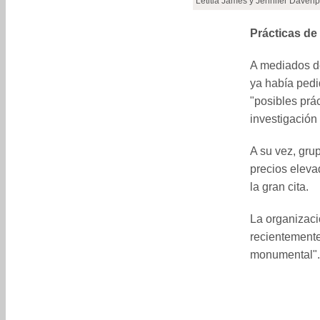
Letitia James y Jennifer Davenp
Prácticas d
A mediados de
ya había pedi
"posibles pr
investigación
A su vez, gru
precios eleva
la gran cita.
La organizaci
recientemente 
monumental".