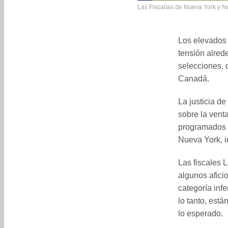
Las Fiscalías de Nueva York y Nu
Los elevados 
tensión alred
selecciones, 
Canadá.
La justicia d
sobre la venta
programados e
Nueva York, in
Las fiscales 
algunos afici
categoría infe
lo tanto, est
lo esperado.