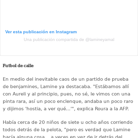
Ver esta publicación en Instagram
Una publicación compartida de @lamineyamal
Futbol de calle
En medio del inevitable caos de un partido de prueba
de benjamines, Lamine ya destacaba. "Estábamos allí
con Aureli y al principio, pues, no sé, le vimos con una
pinta rara, así un poco enclenque, andaba un poco raro
y dijimos 'hostia, a ver qué...'", explica Roura a la AFP.
Había cerca de 20 niños de siete u ocho años corriendo
todos detrás de la pelota, "pero es verdad que Lamine
hacía alguna cosa... a veces en vez de ir detrás del