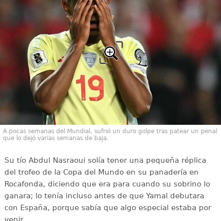
A pocas semanas del Mundial, sufrió un duro golpe tras patear un penal
que lo dejó varias semanas de baja.
Su tío Abdul Nasraoui solía tener una pequeña réplica
del trofeo de la Copa del Mundo en su panadería en
Rocafonda, diciendo que era para cuando su sobrino lo
ganara; lo tenía incluso antes de que Yamal debutara
con España, porque sabía que algo especial estaba por
venir.