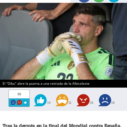
El "Dibu" abre la puerta a una retirada de la Albiceleste
59
14
11
15
19
Tras la derrota en la final del Mundial contra España,