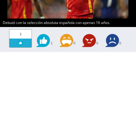
Debutó con la selección absoluta española con apenas 16 años.
1
1
0
0
0