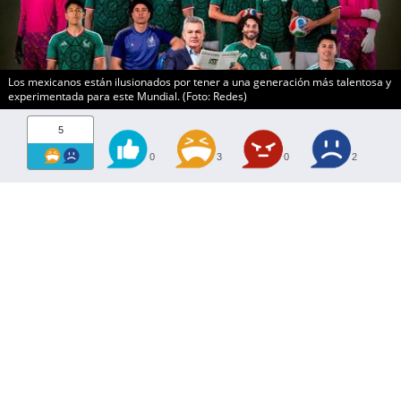
Los mexicanos están ilusionados por tener a una generación más talentosa y
experimentada para este Mundial. (Foto: Redes)
5
0
3
0
2