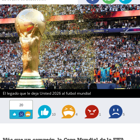
El legado que le deja United 2026 al futbol mundial
20
10
4
1
5