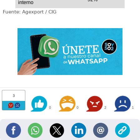
interno
Fuente: Agexport / CIG
3
0
0
2
1