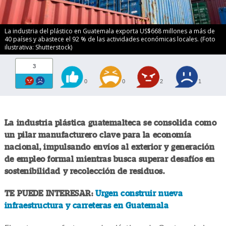
La industria del plástico en Guatemala exporta US$668 millones a más de
40 países y abastece el 92 % de las actividades económicas locales. (Foto
ilustrativa: Shutterstock)
3
0
0
2
1
La industria plástica guatemalteca se consolida como
un pilar manufacturero clave para la economía
nacional, impulsando envíos al exterior y generación
de empleo formal mientras busca superar desafíos en
sostenibilidad y recolección de residuos.
TE PUEDE INTERESAR:
Urgen construir nueva
infraestructura y carreteras en Guatemala