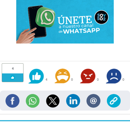
4
4
0
0
0