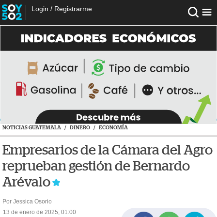
Login
/
Registrarme
NOTICIAS GUATEMALA
/
DINERO
/
ECONOMÍA
Empresarios de la Cámara del Agro
reprueban gestión de Bernardo
Arévalo
Por Jessica Osorio
13 de enero de 2025, 01:00