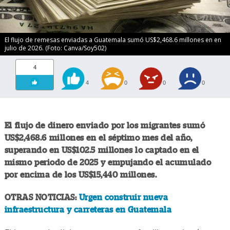
El flujo de remesas enviadas a Guatemala sumó US$2,468.6 millones en en
julio de 2026. (Foto: Canva/Soy502)
4
4
0
0
0
El flujo de dinero enviado por los migrantes sumó
US$2,468.6 millones en el séptimo mes del año,
superando en US$102.5 millones lo captado en el
mismo periodo de 2025 y empujando el acumulado
por encima de los US$15,440 millones.
OTRAS NOTICIAS:
Urgen construir nueva
infraestructura y carreteras en Guatemala