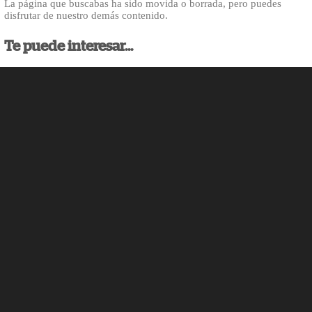
La página que buscabas ha sido movida o borrada, pero puedes
disfrutar de nuestro demás contenido.
Te puede interesar...