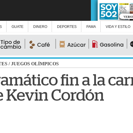
VERS
S
GUATE
DINERO
DEPORTES
FAMA
VIDA Y ESTILO
TES
/
JUEGOS OLÍMPICOS
amático fin a la car
e Kevin Cordón