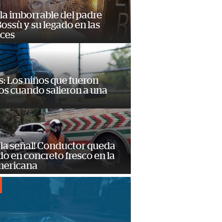
la imborrable del padre
ossù y su legado en las
ces
: Los niños que fueron
os cuando salieron a una
 la señal! Conductor queda
o en concreto fresco en la
mericana