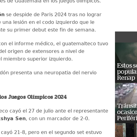
es de Guatemala en los juegos olímpicos.
ón
se despide de Paris 2024 tras no lograr
 una lesión en el codo izquierdo que le
te su primer debut este fin de semana.
on el informe médico, el guatemalteco tuvo
del origen de extensores a nivel de
el miembro superior izquierdo.
Estos s
popula
ón presenta una neuropatia del nervio
Renap
 los Juegos Olímpicos 2024
Tránsit
eco cayó el 27 de julio ante el representante
ocasio
Perifér
kshya Sen
, con un marcador de 2-0.
t cayó 21-8, pero en el segundo set estuvo