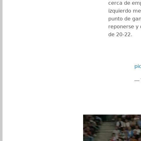
cerca de emp
izquierdo me
punto de gan
reponerse y 
de 20-22.
pi
— 