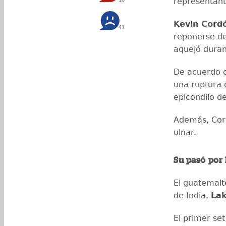
representant
Kevin Cord
41
reponerse de
aquejó duran
De acuerdo c
una ruptura 
epicondilo d
Además, Cord
ulnar.
Su pasó por
El guatemalt
de India,
La
El primer se