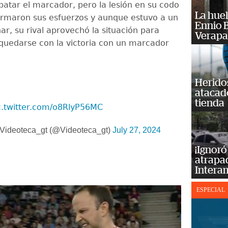
atar el marcador, pero la lesión en su codo
La huel
rmaron sus esfuerzos y aunque estuvo a un
Ennio B
ar, su rival aprovechó la situación para
Verapa
quedarse con la victoria con un marcador
Heridos
atacad
tienda
c.twitter.com/o8RlyP56MC
Videoteca_gt (@Videoteca_gt)
July 27, 2024
¡Ignoró
atrapad
Intera
ESPECIAL