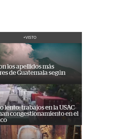
+VISTO
on los apellidos más
res de Guatemala según
o lento: trabajos en la USAC
nan congestionamiento en el
ico