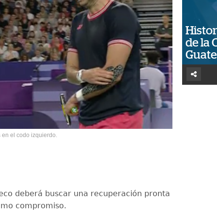
Histor
de la 
Guat
en el codo izquierdo.
eco deberá buscar una recuperación pronta
ximo compromiso.