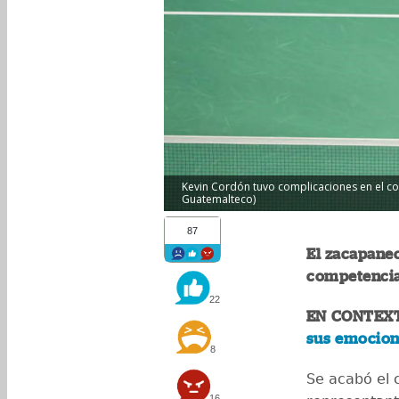
Kevin Cordón tuvo complicaciones en el cod
Guatemalteco)
87
El zacapanec
competencia 
22
EN CONTEX
sus emocion
8
Se acabó el 
16