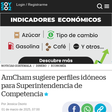
Login
/
Registrarme
NOTICIAS GUATEMALA
/
DINERO
/
ECONOMÍA
AmCham sugiere perfiles idóneos
para Superintendencia de
Competencia
Por Jessica Osorio
01 de marzo de 2025, 07:00