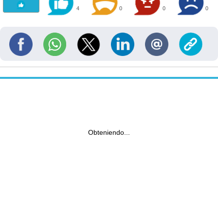
4
0
0
0
Obteniendo...