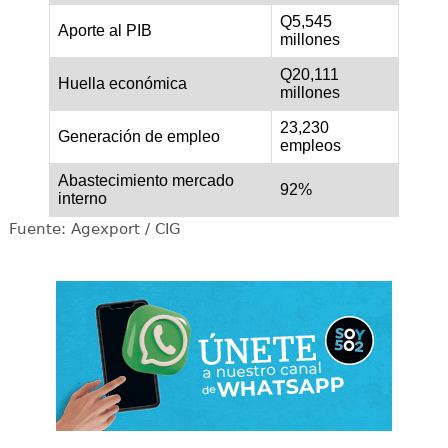
Q5,545
Aporte al PIB
millones
Q20,111
Huella económica
millones
23,230
Generación de empleo
empleos
Abastecimiento mercado
92%
interno
Fuente: Agexport / CIG