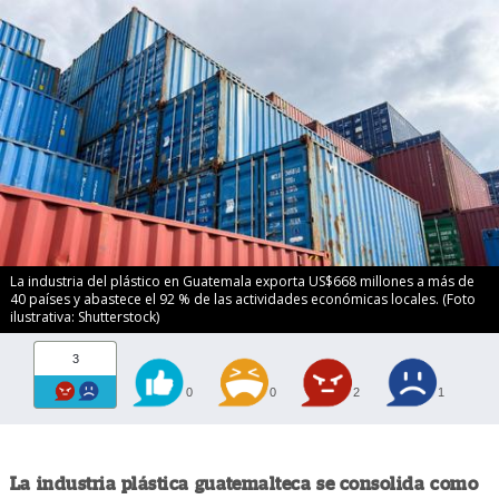
La industria del plástico en Guatemala exporta US$668 millones a más de
40 países y abastece el 92 % de las actividades económicas locales. (Foto
ilustrativa: Shutterstock)
3
0
0
2
1
La industria plástica guatemalteca se consolida como