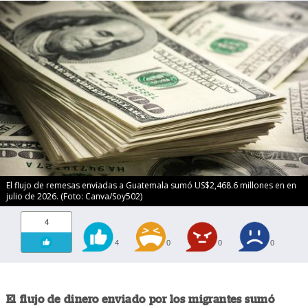
El flujo de remesas enviadas a Guatemala sumó US$2,468.6 millones en en
julio de 2026. (Foto: Canva/Soy502)
4
4
0
0
0
El flujo de dinero enviado por los migrantes sumó