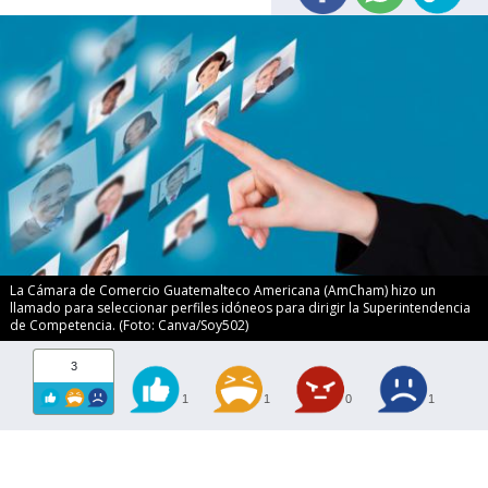
La Cámara de Comercio Guatemalteco Americana (AmCham) hizo un
llamado para seleccionar perfiles idóneos para dirigir la Superintendencia
de Competencia. (Foto: Canva/Soy502)
3
1
1
0
1