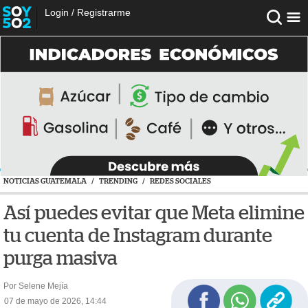
Login
/
Registrarme
NOTICIAS GUATEMALA
/
TRENDING
/
REDES SOCIALES
Así puedes evitar que Meta elimine
tu cuenta de Instagram durante
purga masiva
Por Selene Mejía
07 de mayo de 2026, 14:44