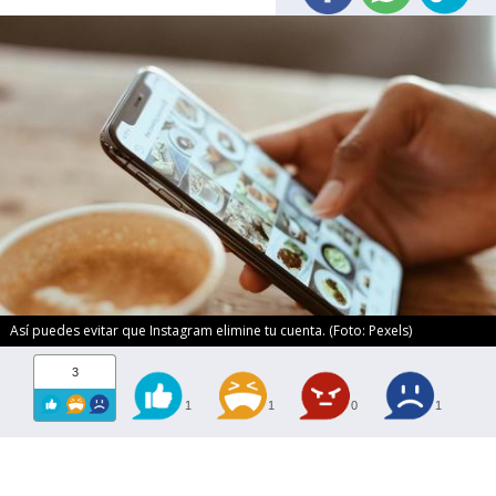
Así puedes evitar que Instagram elimine tu cuenta. (Foto: Pexels)
3
1
1
0
1