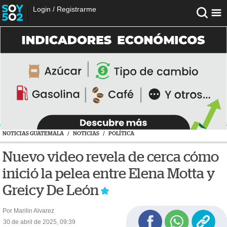
Login
/
Registrarme
NOTICIAS GUATEMALA
/
NOTICIAS
/
POLÍTICA
Nuevo video revela de cerca cómo
inició la pelea entre Elena Motta y
Greicy De León
Por Marilin Alvarez
30 de abril de 2025, 09:39