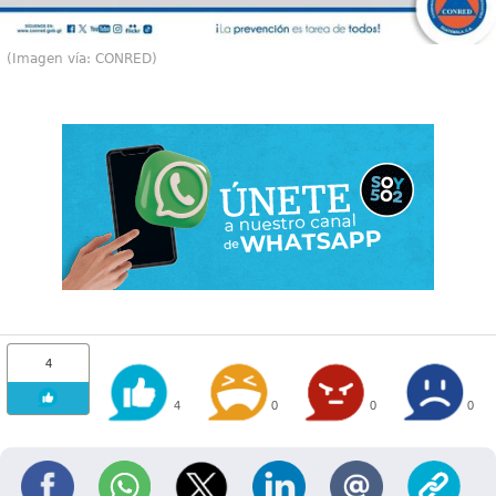
(Imagen vía: CONRED)
4
4
0
0
0