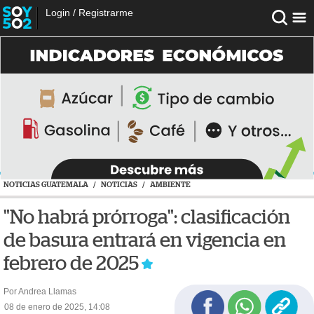
Login
/
Registrarme
NOTICIAS GUATEMALA
/
NOTICIAS
/
AMBIENTE
"No habrá prórroga": clasificación
de basura entrará en vigencia en
febrero de 2025
Por Andrea Llamas
08 de enero de 2025, 14:08