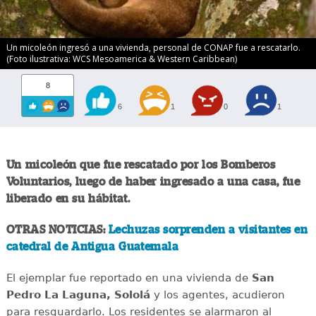
Un micoleón ingresó a una vivienda, personal de CONAP fue a rescatarlo.
(Foto ilustrativa: WCS Mesoamerica & Western Caribbean)
8
6
1
0
1
Un micoleón que fue rescatado por los Bomberos
Voluntarios, luego de haber ingresado a una casa, fue
liberado en su hábitat.
OTRAS NOTICIAS:
Lechuzas sorprenden a visitantes en
catedral de Antigua Guatemala
El ejemplar fue reportado en una vivienda de
San
Pedro La Laguna, Sololá
y los agentes, acudieron
para resguardarlo. Los residentes se alarmaron al