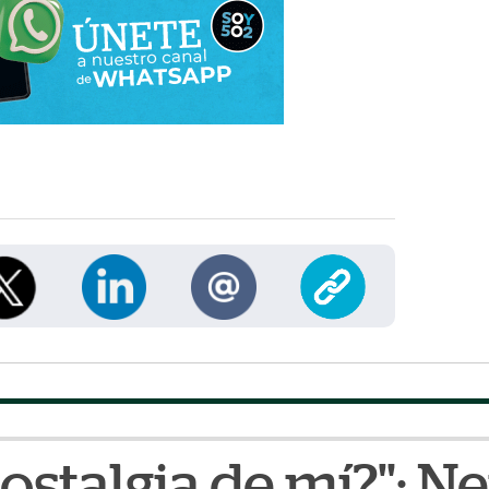
nostalgia de mí?": 