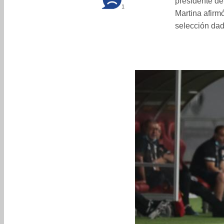
presidente de
1
Martina afirm
selección dad