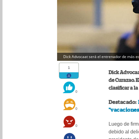
Dick Advocaat será el entrenador de más ed
1
Dick Advocaat
de Curazao. E
clasificar a l
0
Destacado:
0
"vacaciones
Luego de firm
0
debido al del