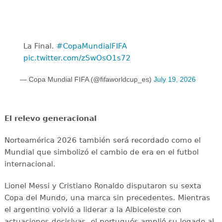
La Final. ️
#CopaMundialFIFA
pic.twitter.com/zSwOsO1s72
— Copa Mundial FIFA (@fifaworldcup_es)
July 19, 2026
El relevo generacional
Norteamérica 2026 también será recordado como el
Mundial que simbolizó el cambio de era en el futbol
internacional.
Lionel Messi y Cristiano Ronaldo disputaron su sexta
Copa del Mundo, una marca sin precedentes. Mientras
el argentino volvió a liderar a la Albiceleste con
actuaciones decisivas, el portugués amplió su legado al