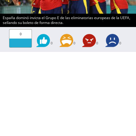
España dominó invicta el Grupo E de las eliminatorias europeas de la UEFA,
sellando su boleto de forma directa.
0
0
0
0
0