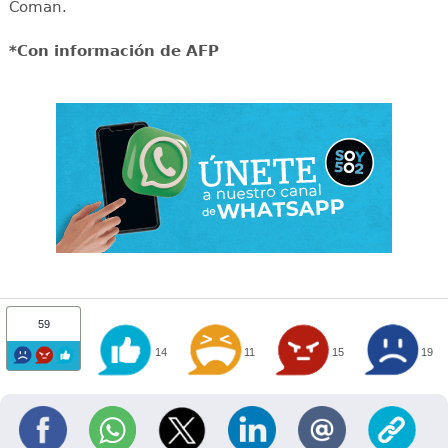
Coman.
*Con información de AFP
59
14
11
15
19