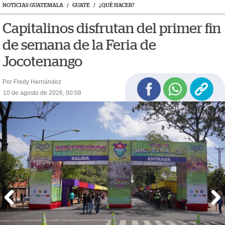
NOTICIAS GUATEMALA
/
GUATE
/
¿QUÉ HACER?
Capitalinos disfrutan del primer fin
de semana de la Feria de
Jocotenango
Por Fredy Hernández
10 de agosto de 2026, 00:08