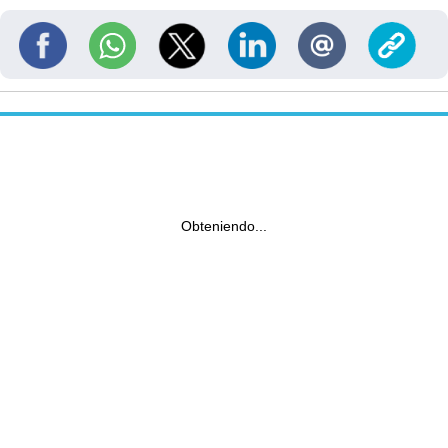
Obteniendo...