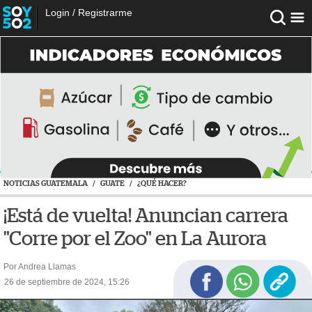
Login
/
Registrarme
NOTICIAS GUATEMALA
/
GUATE
/
¿QUÉ HACER?
¡Está de vuelta! Anuncian carrera
"Corre por el Zoo" en La Aurora
Por Andrea Llamas
26 de septiembre de 2024, 15:26