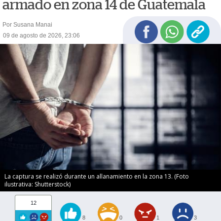
armado en zona 14 de Guatemala
Por Susana Manai
09 de agosto de 2026, 23:06
La captura se realizó durante un allanamiento en la zona 13. (Foto
ilustrativa: Shutterstock)
12
8
0
1
3