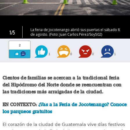
La feria de Jocotenango abrió sus puertas el sábado 8
1/5
de agosto. (Foto: Juan Carlos Pérez/Soy502)
2
1
0
0
1
Cientos de familias se acercan a la tradicional feria
del Hipódromo del Norte donde se reencuentran con
las tradiciones más arraigadas de la ciudad.
EN CONTEXTO:
¿Vas a la Feria de Jocotenango? Conoce
los parqueos gratuitos
El corazón de la ciudad de Guatemala vive días festivos