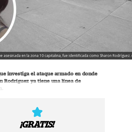
asesinada en la zona 10 capitalina, fue identificada como Sharon Rodríguez.
que investiga el ataque armado en donde
 Rodríguez ya tiene una línea de
n.
¡GRATIS!