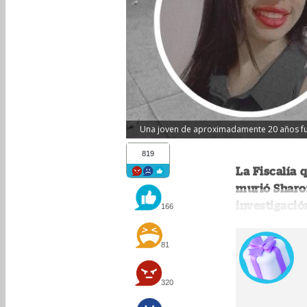
Una joven de aproximadamente 20 años fue 
819
La Fiscalía 
murió Sharon
investigació
166
81
320