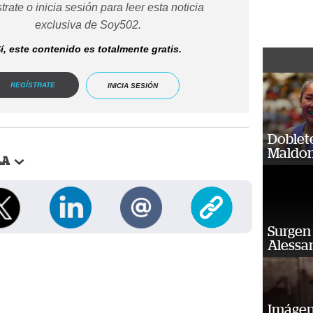
trate o inicia sesión para leer esta noticia
exclusiva de Soy502.
í, este contenido es totalmente gratis.
REGÍSTRATE
INICIA SESIÓN
Doblet
Maldon
LA
Surgen 
Alessan
Imágene