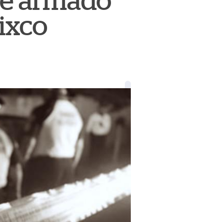
ue armado
ixco