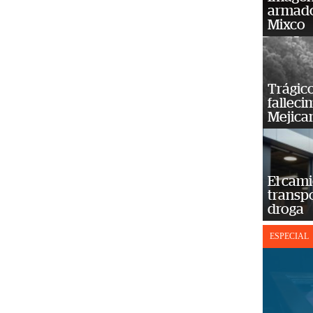
armado
Mixco
Trágico
falleci
Mejica
El cam
transp
droga
ESPECIAL