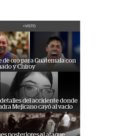
+VISTO
e de oro para Guatemala con
ado y Chiroy
detalles del accidente donde
dra Mejicano cayó al vacío
s posteriores al ataque