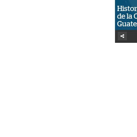
Histor
de la 
Guat