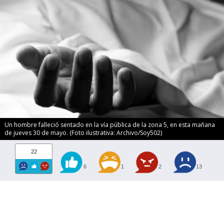
Un hombre falleció sentado en la vía pública de la zona 5, en esta mañana
de jueves 30 de mayo. (Foto ilustrativa: Archivo/Soy502)
22
6
1
2
13