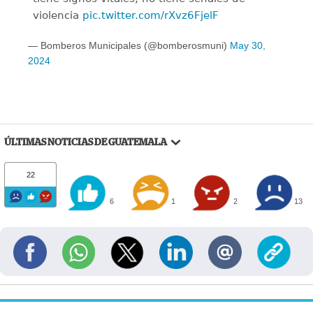
violencia
pic.twitter.com/rXvz6FjelF
— Bomberos Municipales (@bomberosmuni)
May 30,
2024
ÚLTIMAS NOTICIAS DE GUATEMALA
22
6
1
2
13