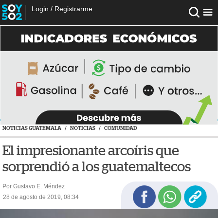
Login
/
Registrarme
NOTICIAS GUATEMALA
/
NOTICIAS
/
COMUNIDAD
El impresionante arcoíris que
sorprendió a los guatemaltecos
Por Gustavo E. Méndez
28 de agosto de 2019, 08:34