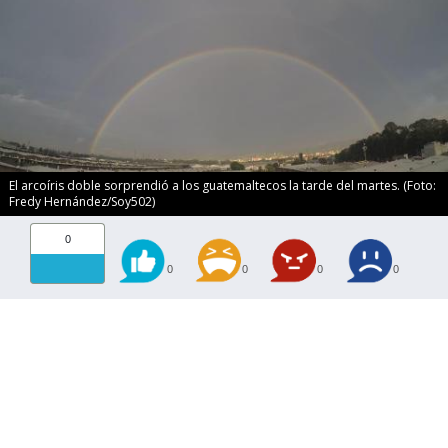
El arcoíris doble sorprendió a los guatemaltecos la tarde del martes. (Foto:
Fredy Hernández/Soy502)
0
0
0
0
0