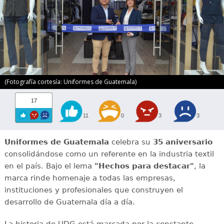
(Fotografía cortesía: Uniformes de Guatemala)
17
11
0
3
3
Uniformes de Guatemala
celebra su
35 aniversario
consolidándose como un referente en la industria textil
en el país. Bajo el lema
"Hechos para destacar"
, la
marca rinde homenaje a todas las empresas,
instituciones y profesionales que construyen el
desarrollo de Guatemala día a día.
La historia de UDG está marcada por la constante