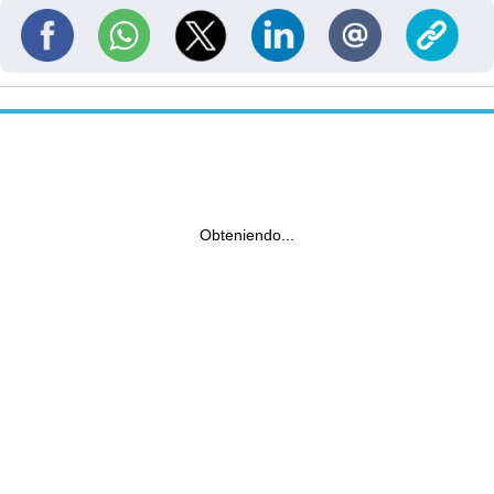
Obteniendo...