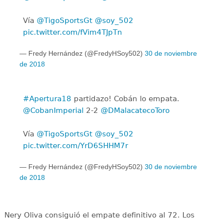
Vía
@TigoSportsGt
@soy_502
pic.twitter.com/fVim4TJpTn
— Fredy Hernández (@FredyHSoy502)
30 de noviembre
de 2018
#Apertura18
partidazo! Cobán lo empata.
@CobanImperial
2-2
@DMalacatecoToro
Vía
@TigoSportsGt
@soy_502
pic.twitter.com/YrD6SHHM7r
— Fredy Hernández (@FredyHSoy502)
30 de noviembre
de 2018
Nery Oliva consiguió el empate definitivo al 72. Los