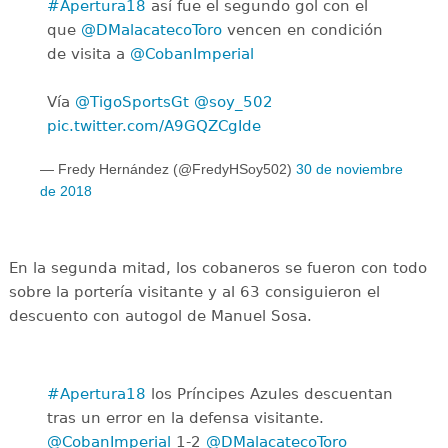
#Apertura18
así fue el segundo gol con el
que
@DMalacatecoToro
vencen en condición
de visita a
@CobanImperial
Vía
@TigoSportsGt
@soy_502
pic.twitter.com/A9GQZCgIde
— Fredy Hernández (@FredyHSoy502)
30 de noviembre
de 2018
En la segunda mitad, los cobaneros se fueron con todo
sobre la portería visitante y al 63 consiguieron el
descuento con autogol de Manuel Sosa.
#Apertura18
los Príncipes Azules descuentan
tras un error en la defensa visitante.
@CobanImperial
1-2
@DMalacatecoToro