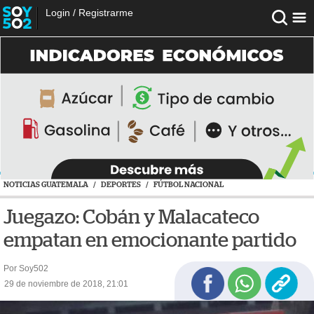
Login
/
Registrarme
NOTICIAS GUATEMALA
/
DEPORTES
/
FÚTBOL NACIONAL
Juegazo: Cobán y Malacateco
empatan en emocionante partido
Por Soy502
29 de noviembre de 2018, 21:01