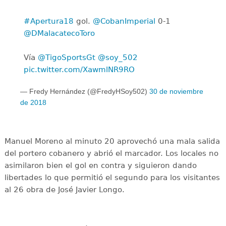
#Apertura18
gol.
@CobanImperial
0-1
@DMalacatecoToro
Vía
@TigoSportsGt
@soy_502
pic.twitter.com/XawmlNR9RO
— Fredy Hernández (@FredyHSoy502)
30 de noviembre
de 2018
Manuel Moreno al minuto 20 aprovechó una mala salida
del portero cobanero y abrió el marcador. Los locales no
asimilaron bien el gol en contra y siguieron dando
libertades lo que permitió el segundo para los visitantes
al 26 obra de José Javier Longo.