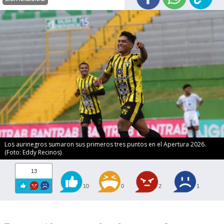
Los aurinegros sumaron sus primeros tres puntos en el Apertura 2026.
(Foto: Eddy Recinos)
13
10
0
2
1