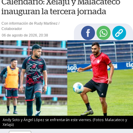
Calendario: Xelajú y Malacateco
inauguran la tercera jornada
Con información de Rudy Martínez /
Colaborador
06 de agosto de 2026, 20:38
Andy Soto y Ángel López se enfrentarán este viernes. (Fotos: Malacateco y
Xelajú)