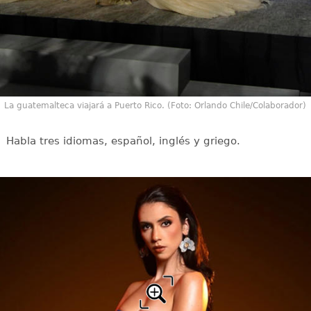
La guatemalteca viajará a Puerto Rico. (Foto: Orlando Chile/Colaborador)
Habla tres idiomas, español, inglés y griego.