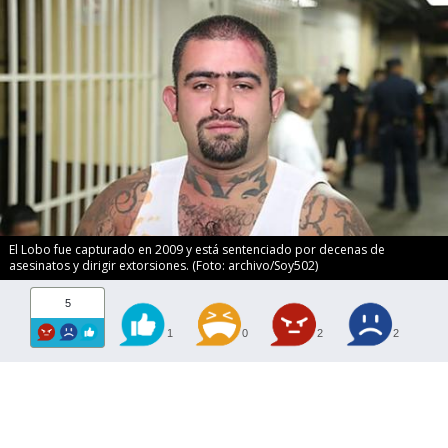
El Lobo fue capturado en 2009 y está sentenciado por decenas de
asesinatos y dirigir extorsiones. (Foto: archivo/Soy502)
5
1
0
2
2