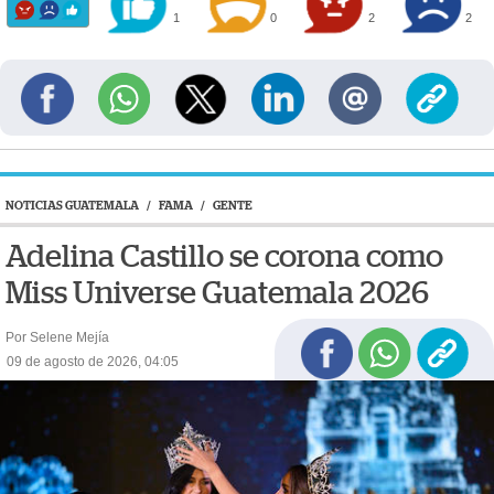
1
0
2
2
NOTICIAS GUATEMALA
/
FAMA
/
GENTE
Adelina Castillo se corona como
Miss Universe Guatemala 2026
Por Selene Mejía
09 de agosto de 2026, 04:05