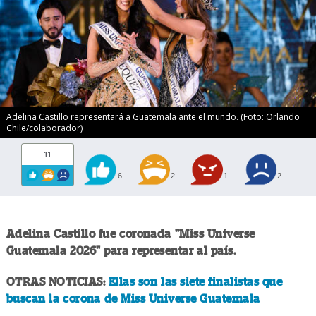
Adelina Castillo representará a Guatemala ante el mundo. (Foto: Orlando
Chile/colaborador)
11
6
2
1
2
Adelina Castillo fue coronada "Miss Universe
Guatemala 2026" para representar al país.
OTRAS NOTICIAS:
Ellas son las siete finalistas que
buscan la corona de Miss Universe Guatemala