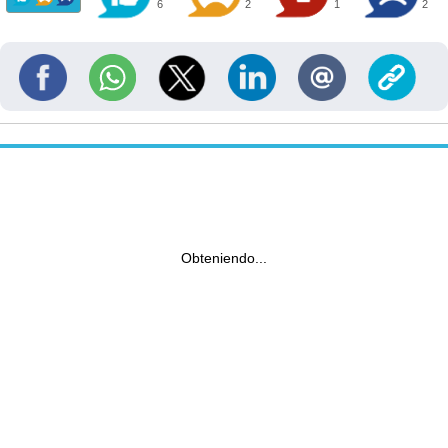
6
2
1
2
Obteniendo...