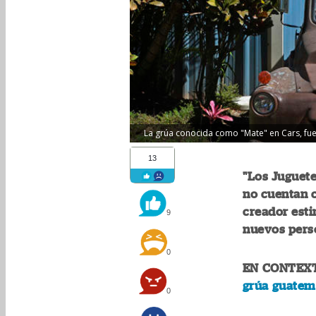
La grúa conocida como "Mate" en Cars, fue
13
"Los Juguete
no cuentan c
creador est
9
nuevos pers
0
EN CONTEX
grúa guatem
0