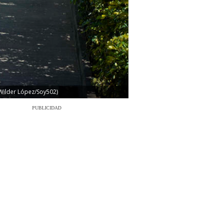
 Wilder López/Soy502)
PUBLICIDAD