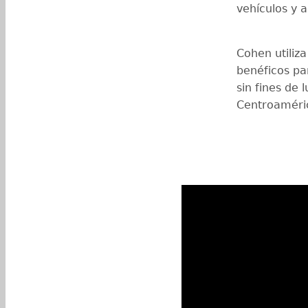
vehículos y 
Cohen utiliza
benéficos pa
sin fines de 
Centroaméric