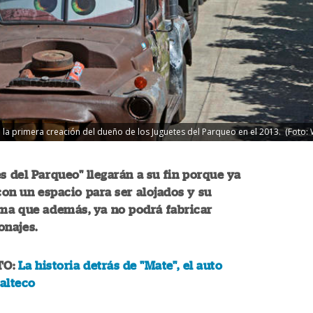
 la primera creación del dueño de los Juguetes del Parqueo en el 2013. (Foto:
s del Parqueo" llegarán a su fin porque ya
on un espacio para ser alojados y su
ima que además, ya no podrá fabricar
onajes.
TO:
La historia detrás de "Mate", el auto
alteco