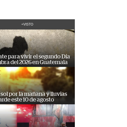
+VISTO
te para vivir el segundo Día
mbra del 2026 en Guatemala
sol por la mañana y lluvias
tarde este 10 de agosto