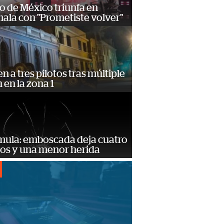
o de México triunfa en
ala con "Prometiste volver"
n a tres pilotos tras múltiple
n en la zona 1
mula: emboscada deja cuatro
dos y una menor herida