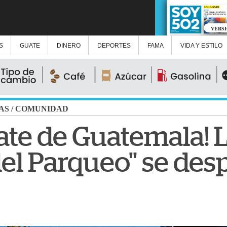
VERS
S
GUATE
DINERO
DEPORTES
FAMA
VIDA Y ESTILO
AS
/
COMUNIDAD
Mate de Guatemala! 
del Parqueo" se des