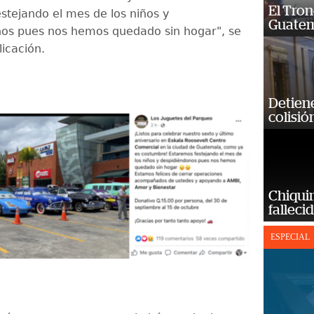
El Tron
stejando el mes de los niños y
Guatem
os pues nos hemos quedado sin hogar", se
licación.
Detiene
colisió
Chiqui
falleci
ESPECIAL