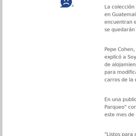
La colección 
4
en Guatemala
encuentran e
se quedarán 
Pepe Cohen, 
explicó a So
de alojamien
para modific
carros de la 
En una public
Parqueo" con
este mes de 
"Listos para 