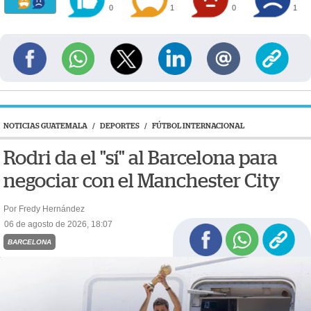
0
1
0
1
NOTICIAS GUATEMALA
/
DEPORTES
/
FÚTBOL INTERNACIONAL
Rodri da el "sí" al Barcelona para
negociar con el Manchester City
Por Fredy Hernández
06 de agosto de 2026, 18:07
BARCELONA