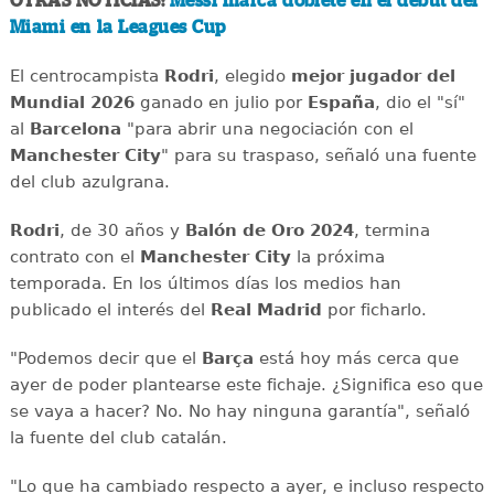
OTRAS NOTICIAS:
Messi marca doblete en el debut del
Miami en la Leagues Cup
El centrocampista
Rodri
, elegido
mejor jugador del
Mundial 2026
ganado en julio por
España
, dio el "sí"
al
Barcelona
"para abrir una negociación con el
Manchester City
" para su traspaso, señaló una fuente
del club azulgrana.
Rodri
, de 30 años y
Balón de Oro 2024
, termina
contrato con el
Manchester City
la próxima
temporada. En los últimos días los medios han
publicado el interés del
Real Madrid
por ficharlo.
"Podemos decir que el
Barça
está hoy más cerca que
ayer de poder plantearse este fichaje. ¿Significa eso que
se vaya a hacer? No. No hay ninguna garantía", señaló
la fuente del club catalán.
"Lo que ha cambiado respecto a ayer, e incluso respecto