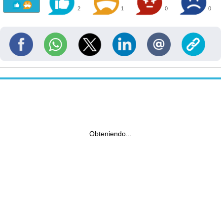
2
1
0
0
Obteniendo...