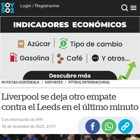
Login
/
Registrarme
NOTICIAS GUATEMALA
/
DEPORTES
/
FÚTBOL INTERNACIONAL
Liverpool se deja otro empate
contra el Leeds en el último minuto
Con información de AFP
06 de diciembre de 2025, 14:07